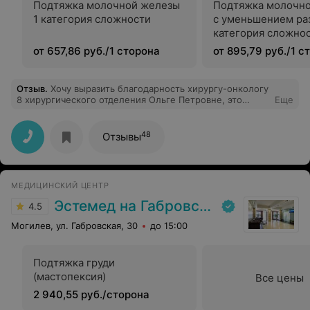
Подтяжка молочной железы
Подтяжка молочн
1 категория сложности
с уменьшением ра
категория сложно
от 657,86 руб./1 сторона
от 895,79 руб./1 с
Отзыв
.
Хочу выразить благодарность хирургу-онкологу
8 хирургического отделения Ольге Петровне, это
Еще
профессионал своего дела, чуткий, внимательный
доктор, грамотно назначает лечение, очень тактичная.
Хочу пожелать ей хорошего карьерного роста.
48
Отзывы
Отдельно хочу отметить работу медицинского
персонала - каждый из них выполняет свою работу
безупречно. Спасибо за всё!
МЕДИЦИНСКИЙ ЦЕНТР
Эстемед на Габровской
4.5
Могилев, ул. Габровская, 30
до 15:00
Подтяжка груди
(мастопексия)
Все цены
2 940,55 руб./сторона