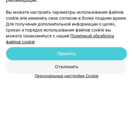
рекомендаций.
Добавить компанию
Вы можете настроить параметры использования файлов
cookie или изменить свое согласие в более позднее время.
Для получения дополнительной информации о целях,
Добавить специалиста
сроках и порядке использования файлов cookie вы
можете ознакомиться с нашей
Политикой обработки
файлов cookie
Принять
О проекте
Новости проекта
Размещение рекламы
Отклонить
Медицинский маркетинг
Публичный договор
Персональные настройки Cookie
Пользовательское соглашение
Способы оплаты
Вакансии
Партнеры
Написать руководителю 103.by
Написать в поддержку
Персональные настройки cookie
Обработка персональных данных