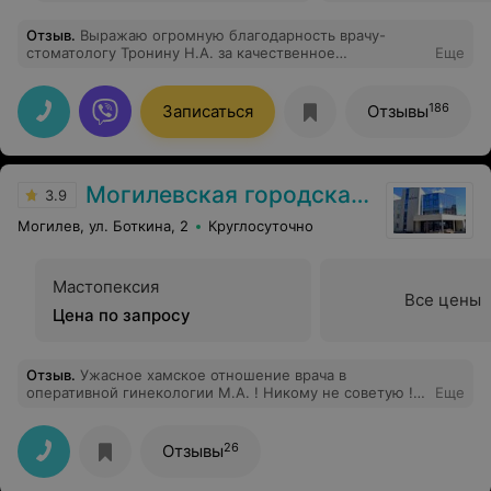
Отзыв
.
Выражаю огромную благодарность врачу-
стоматологу Тронину Н.А. за качественное
Еще
протезирование. Очень довольна работой. Спасибо
Вам за подаренную возможность снова улыбаться!
186
Записаться
Отзывы
Могилевская городская больница скорой медицинской помощи
3.9
Могилев, ул. Боткина, 2
Круглосуточно
Мастопексия
Все цены
Цена по запросу
Отзыв
.
Ужасное хамское отношение врача в
оперативной гинекологии М.А. ! Никому не советую !
Еще
Впервые сталкиваюсь с таким непрофессионализмом и
некомпетентностью.
26
Отзывы