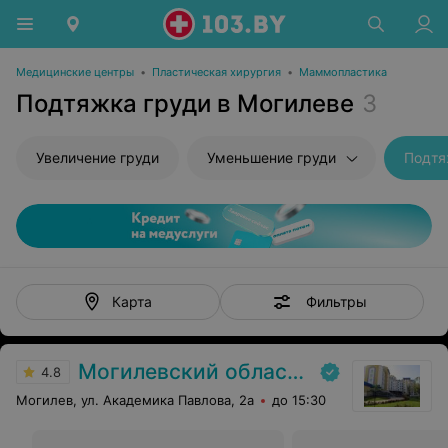
Медицинские центры
•
Пластическая хирургия
•
Маммопластика
Подтяжка груди в Могилеве
3
Увеличение груди
Уменьшение груди
Подтя
Фильтры
Карта
Могилевский областной онкологический диспансер
4.8
Могилев, ул. Академика Павлова, 2а
до 15:30