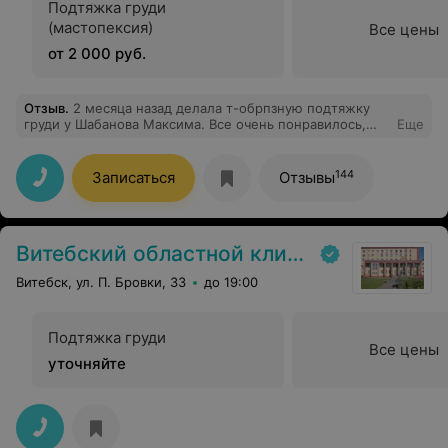
Подтяжка груди
(мастопексия)
Все цены
от 2 000 руб.
Отзыв
.
2 месяца назад делала т-обрпзную подтяжку
груди у Шабанова Максима. Все очень понравилось,
Еще
персонал очень вежливый и врач в любое время на
связи, это очень приятно.
144
Записаться
Отзывы
Витебский областной клинический онкологический диспансер
Витебск, ул. П. Бровки, 33
до 19:00
Подтяжка груди
Все цены
уточняйте