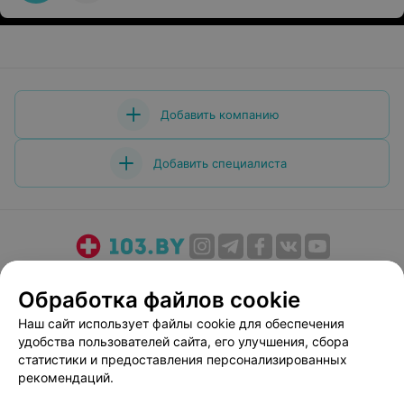
Добавить компанию
Добавить специалиста
О проекте
Новости проекта
Размещение рекламы
Обработка файлов cookie
Медицинский маркетинг
Публичный договор
Наш сайт использует файлы cookie для обеспечения
Пользовательское соглашение
Способы оплаты
удобства пользователей сайта, его улучшения, сбора
Вакансии
Партнеры
статистики и предоставления персонализированных
Написать руководителю 103.by
рекомендаций.
Написать в поддержку