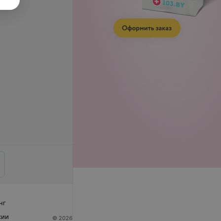
нг
сии
© 2026 ООО «Артокс Лаб», УНП 191700409
| 220012,