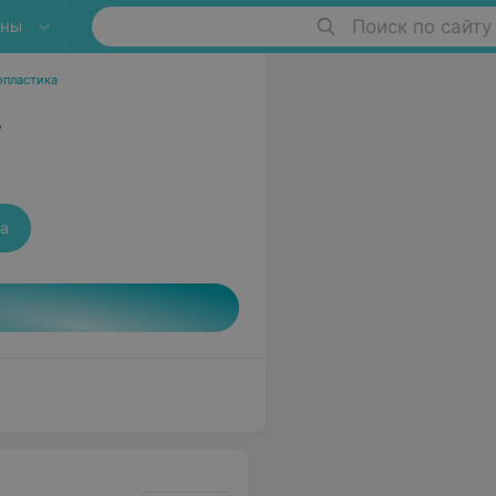
яны
Поиск по сайту
опластика
в
а