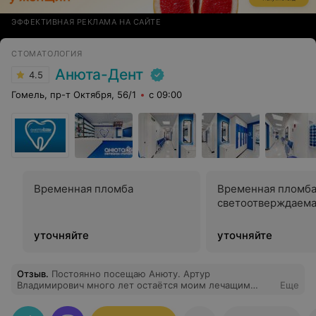
ЭФФЕКТИВНАЯ РЕКЛАМА НА САЙТЕ
СТОМАТОЛОГИЯ
Анюта-Дент
4.5
Гомель, пр-т Октября, 56/1
с 09:00
Временная пломба
Временная пломб
светоотверждаем
уточняйте
уточняйте
Отзыв
.
Постоянно посещаю Анюту. Артур
Владимирович много лет остаётся моим лечащим
Еще
врачом. При посещении врача удивляешься., он помнит
всю свою работу в каждом зубе. Очень внимательный