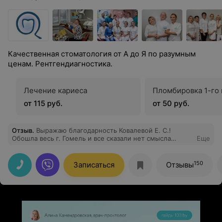
Качественная стоматология от А до Я по разумным
ценам. Рентгендиагностика.
Лечение кариеса
Пломбировка 1-го 
от 115 руб.
от 50 руб.
Отзыв
.
Выражаю благодарность Ковалевой Е. С.!
Обошла весь г. Гомель и все сказали нет смысла
Еще
лечить, удалить и все,единственный доктор, которая
поборолась за мой зуб, пломба уже стоит 3 года,
отличный специалист.
150
Записаться
Отзывы