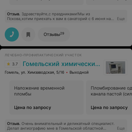
Отзыв
.
Здравствуйте,с праздниками!Мы из
Пскова,хотим приехать к вам в санаторий с 6 июня на
Еще
12 дней,как нам лучше приобрести путёвки,нас трое
все взрослые,поэтому хотим купить путевку в 3 корпус
блок(2×2).Как мне узнать сколько будет стоить такая
29
Отзывы
путевка?Сколько стоит бронь,курортный сбор?Заранее
благодарна
ЛЕЧЕБНО-ПРОФИЛАКТИЧЕСКИЙ УЧАСТОК
Гомельский химический завод
3.7
Гомель, ул. Химзаводская, 5/16
Выходной
Наложение временной
Пломбирование од
пломбы
канала пастой (си
Цена по запросу
Цена по запросу
Отзыв
.
Очень внимательный и деликатный специалист.
Делал ангиографию мне в Гомельской областной
Еще