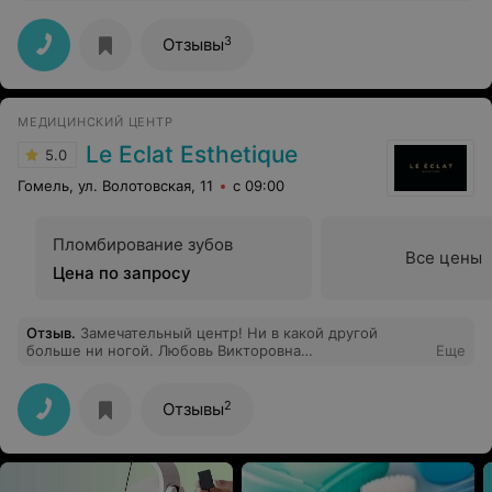
больнице. Всю не очень приятную процедуру меня
успокаивал, после процедуры заходил посмотреть за
моим состоянием. Я осталась довольна....
3
Отзывы
МЕДИЦИНСКИЙ ЦЕНТР
Le Eclat Esthetique
5.0
Гомель, ул. Волотовская, 11
с 09:00
Пломбирование зубов
Все цены
Цена по запросу
Отзыв
.
Замечательный центр! Ни в какой другой
больше ни ногой. Любовь Викторовна
Еще
наипрекраснейший доктор! Не передать словами мой
восторг!
2
Отзывы