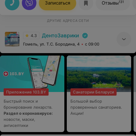
и отличный специалист в своей профессии. Благодарю
131
Записаться
Отзывы
Вас. Спасибо.
ДРУГИЕ АДРЕСА СЕТИ
ДентоЗаврики
4.3
Гомель, ул. Т.С. Бородина, 4
с 09:00
Приложение 103.BY
Санатории Беларуси
Быстрый поиск и
Большой выбор
бронирование лекарств.
проверенных санаториев.
Раздел о коронавирусе:
Акции!
новости, маски,
антисептики