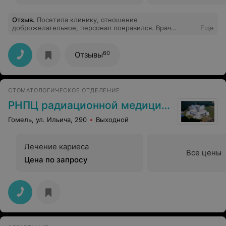
Отзыв
.
Посетила клинику, отношение
доброжелательное, персонал понравился. Врач
Еще
вылечила зуб без укола и без боли, что приятно
удивило. Не впечатлил внешний вид стоматологии,
оборудование не совсем новое, ожидала другого.
60
Отзывы
Цены выше средних по городу.
СТОМАТОЛОГИЧЕСКОЕ ОТДЕЛЕНИЕ
РНПЦ радиационной медицины
Гомель, ул. Ильича, 290
Выходной
Лечение кариеса
Все цены
Цена по запросу