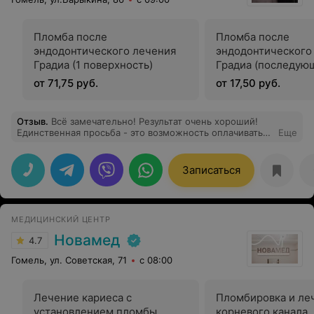
Пломба после
Пломба после
эндодонтического лечения
эндодонтического
Градиа (1 поверхность)
Градиа (последую
поверхность)
от 71,75 руб.
от 17,50 руб.
Отзыв
.
Всё замечательно! Результат очень хороший!
Единственная просьба - это возможность оплачивать
Еще
картами рассрочки (хотя бы на два месяца) С
уважением, ваш клиент!)
Записаться
МЕДИЦИНСКИЙ ЦЕНТР
Новамед
4.7
Гомель, ул. Советская, 71
с 08:00
Лечение кариеса с
Пломбировка и ле
установлением пломбы
корневого канала