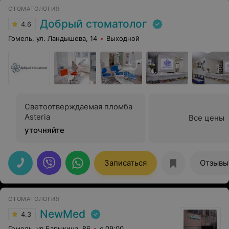
СТОМАТОЛОГИЯ
Добрый стоматолог
4.6
Гомель, ул. Ландышева, 14
Выходной
Светоотверждаемая пломба
Asteria
Все цены
уточняйте
Записаться
Отзывы
СТОМАТОЛОГИЯ
NewMed
4.3
Гомель, ул.Барыкина, 86
с 09:00