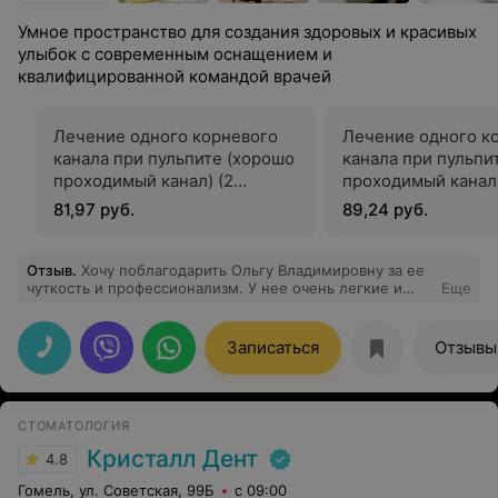
Умное пространство для создания здоровых и красивых
улыбок с современным оснащением и
квалифицированной командой врачей
Лечение одного корневого
Лечение одного к
канала при пульпите (хорошо
канала при пульпи
проходимый канал) (2
проходимый канал)
посещение)
посещение)
81,97 руб.
89,24 руб.
Отзыв
.
Хочу поблагодарить Ольгу Владимировну за ее
чуткость и профессионализм. У нее очень легкие и
Еще
добрые руки, работы с зубами было много, и
выполнена она идеально! Рекомендую всем как
прекрасного специалиста и приятного человека!
Записаться
Отзывы
Спасибо!
СТОМАТОЛОГИЯ
Кристалл Дент
4.8
Гомель, ул. Советская, 99Б
с 09:00