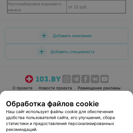
Распломбировка корневого
от 22 руб.
канала
Добавить компанию
Добавить специалиста
О проекте
Новости проекта
Размещение рекламы
Медицинский маркетинг
Публичный договор
Обработка файлов cookie
Пользовательское соглашение
Способы оплаты
Наш сайт использует файлы cookie для обеспечения
Вакансии
Партнеры
удобства пользователей сайта, его улучшения, сбора
Написать руководителю 103.by
статистики и предоставления персонализированных
рекомендаций.
Написать в поддержку