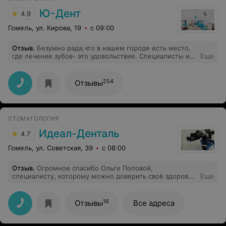
Ю-Дент
4.9
Гомель, ул. Кирова, 19
с 09:00
Отзыв
.
Безумно рада,что в нашем городе есть место,
где лечение зубов- это удовольствие. Специалисты и
Еще
сервис на высоком уровне! Швед Василий
Владимирович, профессионал своего дела, много лет
обращаюсь только к нему. Рекомендую не
254
Отзывы
задумываясь! Благодарю,за мою улыбку и вашу
прекрасную работу!!!
СТОМАТОЛОГИЯ
Идеал-Денталь
4.7
Гомель, ул. Советская, 39
с 08:00
Отзыв
.
Огромное спасибо Ольге Поповой,
специалисту, которому можно доверить своё здоровье
Еще
Золотые ручки!
16
Отзывы
Все адреса