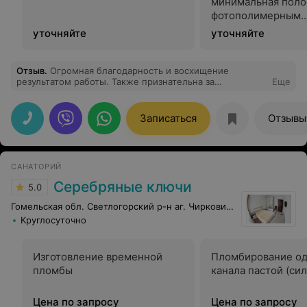
минимальная поло
фотополимерным
материалом (Эстел
уточняйте
уточняйте
Церам)
Отзыв
.
Огромная благодарность и восхищение
результатом работы. Также признательна за
Еще
комфортный процесс самого лечения.
Записаться
Отзывы
САНАТОРИЙ
Серебряные ключи
5.0
Гомельская обл. Светлогорский р-н аг. Чирковичи
Круглосуточно
Изготовление временной
Пломбирование од
пломбы
канала пастой (си
Цена по запросу
Цена по запросу