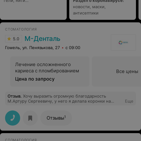
гели, нити…
Раздел о коронавирусе:
новости, маски,
антисептики
СТОМАТОЛОГИЯ
М-Денталь
5.0
Гомель, ул. Пенязькова, 27
с 09:00
Лечение осложненного
кариеса с пломбированием
Все цены
Цена по запросу
Отзыв
.
Хочу выразить огромную благодарность
М.Артуру Сергеевичу, у него я делала коронки на
Еще
отсутсвующие зубы. Доктор все объяснил, был очень
внимательный! Очень довольна новыми зубами!
1
Отзывы
СТОМАТОЛОГИЯ