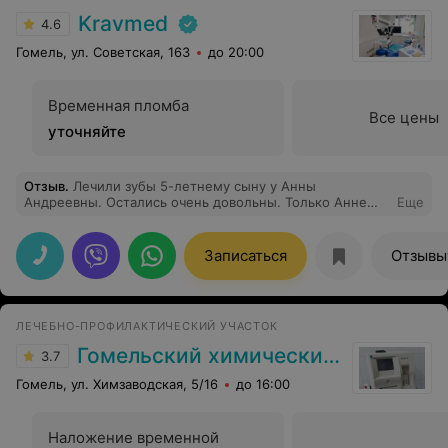
Kravmed
4.6
Гомель, ул. Советская, 163
до 20:00
Временная пломба
Все цены
уточняйте
Отзыв
.
Лечили зубы 5-летнему сыну у Анны
Андреевны. Остались очень довольны. Только Анне
Еще
Андреевне получилось найти такой подход к ребенку,
что он не боялся ходить на приемы и даже оставался с
доктором один на один. Спасибо!
Записаться
Отзывы
ЛЕЧЕБНО-ПРОФИЛАКТИЧЕСКИЙ УЧАСТОК
Гомельский химический завод
3.7
Гомель, ул. Химзаводская, 5/16
до 16:00
Наложение временной