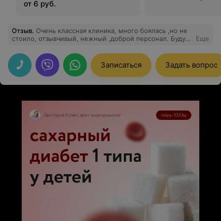
от 6 руб.
Отзыв
.
Очень классная клиника, много боялась ,но не
стоило, отзывчивый, нежный ,доброй персонал. Буду
Еще
всем рекомендовать , ещё не раз приеду в клинику ..
очень понравилось, огромная благодарность
персоналу и врачу который слушал мои вопли
Записаться
Задать вопрос