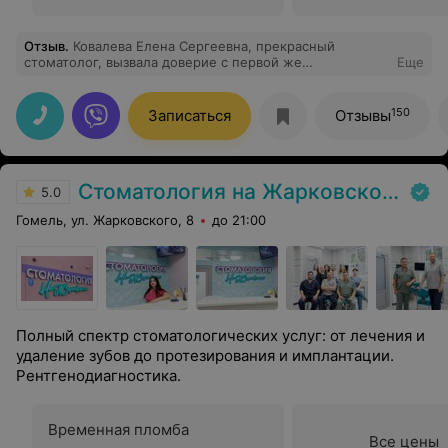
Отзыв
.
Ковалева Елена Сергеевна, прекрасный
стоматолог, вызвала доверие с первой же
Еще
консультации. Спасла и сохранила мой зуб, когда в
других клиниках не давали никаких надежд. Отличная
работа, и всё прошло безболезненно! Отличный
150
Записаться
Отзывы
специалист, теперь только к Елене Сергеевне лечить
зубки!
Стоматология на Жарковского
5.0
Гомель, ул. Жарковского, 8
до 21:00
Полный спектр стоматологических услуг: от лечения и
удаление зубов до протезирования и имплантации.
Рентгенодиагностика.
Временная пломба
Все цены