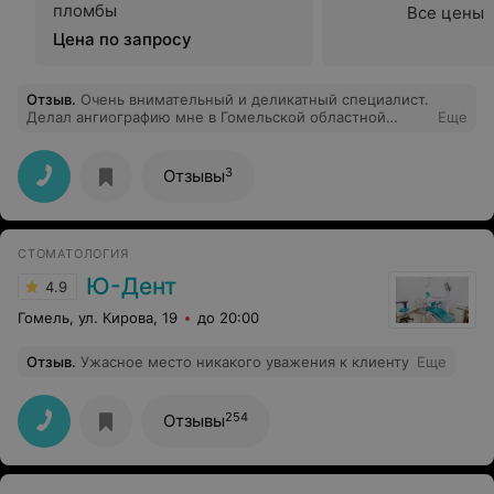
пломбы
Все цены
Цена по запросу
Отзыв
.
Очень внимательный и деликатный специалист.
Делал ангиографию мне в Гомельской областной
Еще
больнице. Всю не очень приятную процедуру меня
успокаивал, после процедуры заходил посмотреть за
моим состоянием. Я осталась довольна....
3
Отзывы
СТОМАТОЛОГИЯ
Ю-Дент
4.9
Гомель, ул. Кирова, 19
до 20:00
Отзыв
.
Ужасное место никакого уважения к клиенту
Еще
254
Отзывы