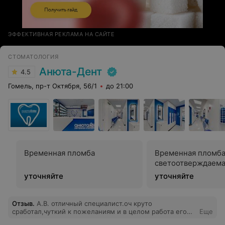
ЭФФЕКТИВНАЯ РЕКЛАМА НА САЙТЕ
СТОМАТОЛОГИЯ
Анюта-Дент
4.5
Гомель, пр-т Октября, 56/1
до 21:00
Временная пломба
Временная пломб
светоотверждаем
уточняйте
уточняйте
Отзыв
.
А.В. отличный специалист.оч круто
сработал,чуткий к пожеланиям и в целом работа его
Еще
впечатлила.А вот работа рентген специалиста