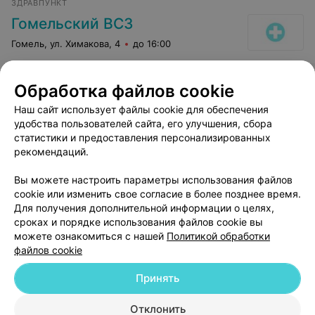
ЗДРАВПУНКТ
Гомельский ВСЗ
Гомель, ул. Химакова, 4
до 16:00
Наложение временной
Обработка файлов cookie
пломбы
Все цены
Наш сайт использует файлы cookie для обеспечения
Цена по запросу
удобства пользователей сайта, его улучшения, сбора
статистики и предоставления персонализированных
рекомендаций.
Вы можете настроить параметры использования файлов
cookie или изменить свое согласие в более позднее время.
Для получения дополнительной информации о целях,
сроках и порядке использования файлов cookie вы
можете ознакомиться с нашей
Политикой обработки
файлов cookie
Добавить компанию
Принять
Добавить специалиста
Отклонить