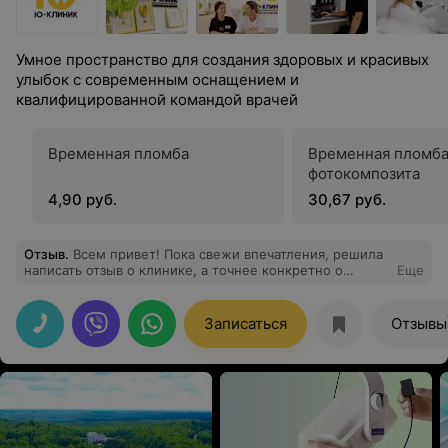
Умное пространство для создания здоровых и красивых
улыбок с современным оснащением и
квалифицированной командой врачей
Временная пломба
Временная пломба
фотокомпозита
4,90 руб.
30,67 руб.
Отзыв
.
Всем привет! Пока свежи впечатления, решила
написать отзыв о клинике, а точнее конкретно о
Еще
хирурге Дворонине Максиме Арсеньевиче. Его нам
рекомендовал стоматолог В.В.(кстати, спойлер: ему
тоже нет равных в лечении и коммуникации в Гомеле
Записаться
Отзывы
;), вернемся к Максиму Арсеньевичу. Пациент- 12
летний парень, который избалован лет с 4 вниманием
и заботой В.В. (кстати, именно поэтому, уверена, ни
одной пломбы в коренных), и тут впервые серьезное
удаление 5ки, подпираемой коренным зубом. Пациент
шел уверенной поступью сам. Никаких слез. Ну, не без
волнения. И мне было важно донести до хирурга
мысль, что я бы не хотела, чтобы все мои труды канули