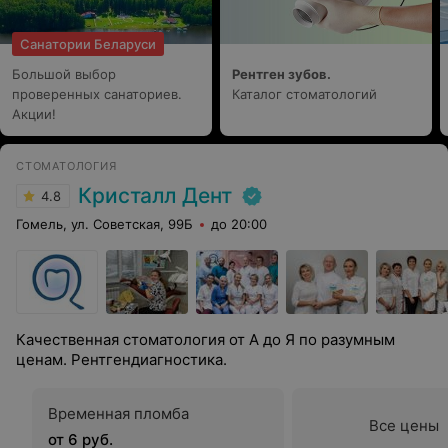
одним махом в пучину боли, страха и недоверия…
Ребят, я до сих пор в шоке)), дальше было
Санатории Беларуси
неподражаемое профессиональное волшебство,
настолько интересного собеседника и
Большой выбор
Рентген зубов.
зубозаговорщика не найти, пациент и не заметил, как
проверенных санаториев.
зуб был упакован в бандероль зубной фее. Это ли не
Каталог стоматологий
чудо!? Рекомендую от души!
Акции!
СТОМАТОЛОГИЯ
Кристалл Дент
4.8
Гомель, ул. Советская, 99Б
до 20:00
Качественная стоматология от А до Я по разумным
ценам. Рентгендиагностика.
Временная пломба
Все цены
от 6 руб.