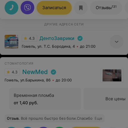
оставляет желать лучшего,было больно даже с
заморозкой на пол лица.
131
Записаться
Отзывы
ДРУГИЕ АДРЕСА СЕТИ
ДентоЗаврики
4.3
Гомель, ул. Т.С. Бородина, 4
до 21:00
СТОМАТОЛОГИЯ
NewMed
4.3
Гомель, ул.Барыкина, 86
до 20:00
Временная пломба
Все цены
от 1,40 руб.
Отзыв
.
Всё прошло быстро без боли.Спасибо
Еще