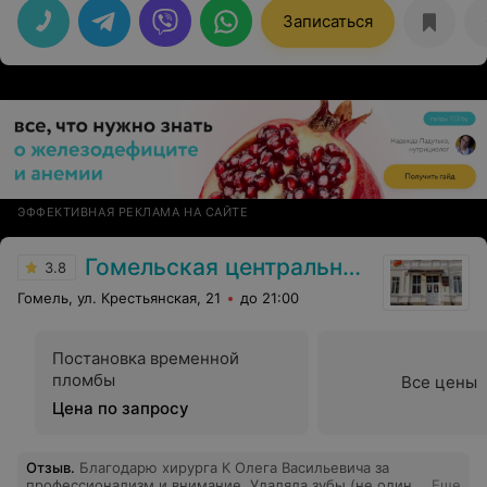
Записаться
ЭФФЕКТИВНАЯ РЕКЛАМА НА САЙТЕ
Гомельская центральная городская стоматологическая поликлиника
3.8
Гомель, ул. Крестьянская, 21
до 21:00
Постановка временной
пломбы
Все цены
Цена по запросу
Отзыв
.
Благодарю хирурга К Олега Васильевича за
профессионализм и внимание. Удаляла зубы (не один).
Еще