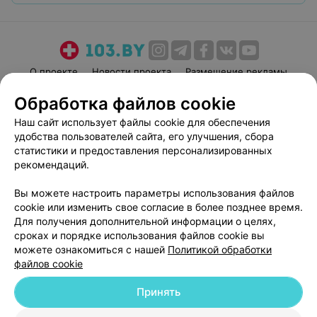
О проекте
Новости проекта
Размещение рекламы
Медицинский маркетинг
Публичный договор
Обработка файлов cookie
Пользовательское соглашение
Способы оплаты
Наш сайт использует файлы cookie для обеспечения
Вакансии
Партнеры
удобства пользователей сайта, его улучшения, сбора
статистики и предоставления персонализированных
Написать руководителю 103.by
рекомендаций.
Написать в поддержку
Персональные настройки cookie
Вы можете настроить параметры использования файлов
cookie или изменить свое согласие в более позднее время.
Обработка персональных данных
Для получения дополнительной информации о целях,
сроках и порядке использования файлов cookie вы
можете ознакомиться с нашей
Политикой обработки
файлов cookie
Принять
© 2026 ООО «Артокс Лаб», УНП 191700409
| 220012, Республика Беларусь,