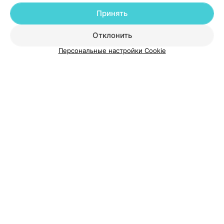
Добавить компанию
Принять
Добавить специалиста
Отклонить
Персональные настройки Cookie
О проекте
Новости проекта
Размещение рекламы
Медицинский маркетинг
Публичный договор
Пользовательское соглашение
Способы оплаты
Вакансии
Партнеры
Написать руководителю 103.by
Написать в поддержку
Персональные настройки cookie
Обработка персональных данных