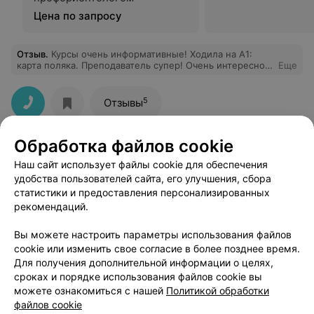
Цена по запросу
Отзыв
.
Курсы очень информативные! Ходила на А1:
карта поляка. Преподаватель супер! Очень интересно
Еще
рассказывает, может и пошутить, если домашнее
задание не готово - поругать)) Рекомендую всем! С
удовольствием ходила на все занятия
5
Отзывы
Обработка файлов cookie
Наш сайт использует файлы cookie для обеспечения
удобства пользователей сайта, его улучшения, сбора
статистики и предоставления персонализированных
рекомендаций.
ЭФФЕКТИВНАЯ РЕКЛАМА НА САЙТЕ
Вы можете настроить параметры использования файлов
cookie или изменить свое согласие в более позднее время.
Для получения дополнительной информации о целях,
сроках и порядке использования файлов cookie вы
можете ознакомиться с нашей
Политикой обработки
файлов cookie