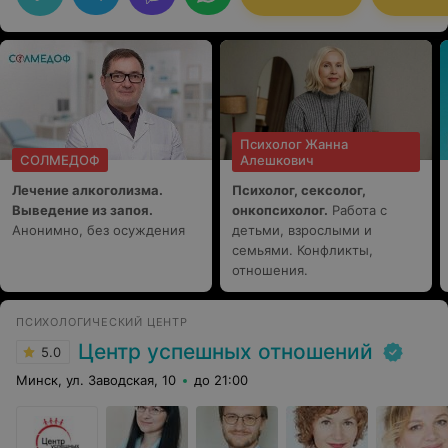
профессиональном пути. Дарья успешно сочетает
теорию с практическими рекомендациями, что
позволило нам увидеть новые перспективы для
будущего. Теперь моя дочь с вдохновением и
уверенностью рассматривает свои возможности.
Огромное спасибо за вашу работу! С удовольствием
буду рекомендовать вас своим знакомым!
Психолог Жанна
СОЛМЕДОФ
Алешкович
Лечение алкоголизма.
Психолог, сексолог,
Выведение из запоя.
онкопсихолог.
Работа с
Анонимно, без осуждения
детьми, взрослыми и
семьями. Конфликты,
отношения.
ПСИХОЛОГИЧЕСКИЙ ЦЕНТР
Центр успешных отношений
5.0
Минск, ул. Заводская, 10
до 21:00