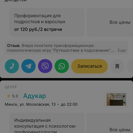
Профориентация для
подростков и взрослых
Все цены
от 120 руб./2 встречи
Отзыв
.
Вчера посетила трансформационную
психологическую игру "Путешествие в подсознание".
Еще
Проводила тренинг психолог Литвинко Наталья. Мне
все очень понравилось, необычно и увлекательно
совершать путешествие в свое подсознание. Тренинг
Записаться
помог мне вытянуть из глубины своего подсознания
важную информацию и понять на что мне нужно
сейчас обратить внимание для решения своего
вопроса. Спасибо. Советую пройти данный тренинг.
ЦЕНТР
Адукар
5.0
Минск, ул. Московская, 13
до 22:00
Индивидуальная
консультация с психологом-
Все цены
профориентологом