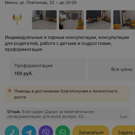
Минск, ул. Платонова, 22
до 20:00
Индивидуальные и парные консультации, консультации
для родителей, работа с детьми и подростками,
профориентация
Профориентация
Все цены
150 руб.
Помощь в достижении благополучия и личностного
роста
Отзыв
.
Благодарю Дарью за замечательную
профориентацию для моей дочери. Её
Еще
индивидуальный подход и внимание к особенностям
нервной системы, а также учёт интересов и навыков
дочери помогли принять решение о дальнейшем
Записаться
Задать