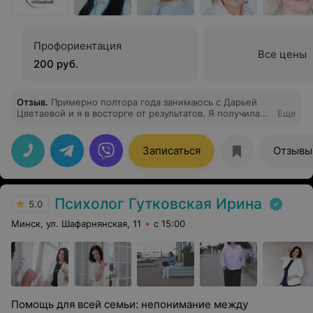
Профориентация
Все цены
200 руб.
Отзыв
.
Примерно полтора года занимаюсь с Дарьей
Цветаевой и я в восторге от результатов. Я получила
Еще
эффективный результат от работы, увидела прогресс и
общее улучшение собственного состояния. Очень
комфортный формат общения - онлайн. С Дарьей
Записаться
Отзывы
впервые за многое попытки работы с психологом/
психотерапевтом я почувствовала реальный результат,
стала спокойнее, уравновешеннее, лучше для самой
себя в первую очередь. Пока решила приостановить
Психолог Гутковская Ирина
занятия по собственным причинам, но точно вернусь
5.0
доработать некоторые моменты.
Минск, ул. Шафарнянская, 11
с 15:00
Помощь для всей семьи: непонимание между