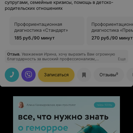
супругами, семейные кризисы, помощь в детско-
родительских отношениях
Профориентационная
Профориентацион
диагностика «Стандарт»
диагностика «Пре
185 руб./90 минут
270 руб./90 минут
Отзыв
.
Уважаемая Ирина, хочу выразить Вам огромную
благодарность за высокий профессионализм,
Еще
человечность, чуткость, внимательность. Вы вселяете
уверенность в сегодняшнем и завтрашнем дне, учите
ориентироваться в этом сложном современном мире,
9
Записаться
Отзывы
помогаете обрести смысл жизни и ощутить ее
полноту. Профессиональных успехов Вам и
крепчайшего здоровья!