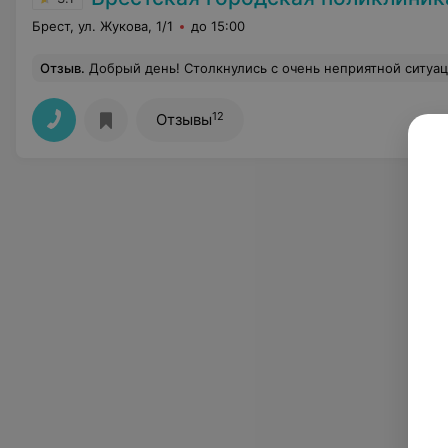
Брест, ул. Жукова, 1/1
до 15:00
Отзыв
.
Добрый день! Столкнулись с очень неприятной ситуацией в данной поликлинике. Хочется обратить внимание руководства на сотрудницу 336 кабинета Виноградовой С.Л.. Придя на прием и заняв очередь за полтора до конца рабочего времени с жалобой на защемление шеи и сильную головную боль. Просидев там, спустя примерно 20 минут ожидания, врач вышла из кабинета, начала задавать вопросы людям в коридоре(нас было примерно человек 5 в очереди) и в довольно резкой форме отправила часть пациентов домой, даже не пригласив их в кабинет. Хотя видимо своих знакомых пациентов пускала вне очереди, выходя и называя фамилии. Мне же сказали "Ваш случай не такой уж и
12
Отзывы