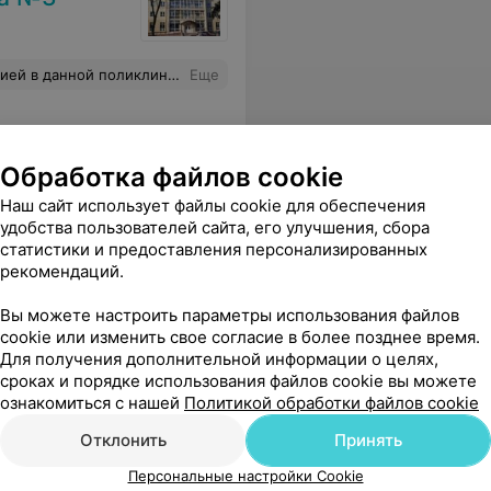
 экстренный, можете прийти и завтра".Ей пытались возразить, на что она ответила " Поберегите мои нервы в последние часы работы". А кто побережет наше здоровье? В результате мой приём так и не состоялся. Осталась крайне разочарована организацией работы и отношением к пациентам.
Еще
Обработка файлов cookie
Наш сайт использует файлы cookie для обеспечения
удобства пользователей сайта, его улучшения, сбора
статистики и предоставления персонализированных
рекомендаций.
Вы можете настроить параметры использования файлов
cookie или изменить свое согласие в более позднее время.
Для получения дополнительной информации о целях,
сроках и порядке использования файлов cookie вы можете
ознакомиться с нашей
Политикой обработки файлов cookie
Отклонить
Принять
Персональные настройки Cookie