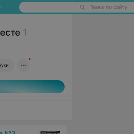
Поиск по сайту
ресте
1
нухи
ка №3