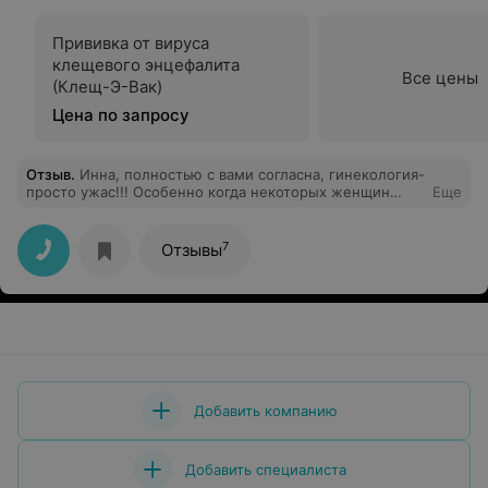
Прививка от вируса
клещевого энцефалита
Все цены
(Клещ-Э-Вак)
Цена по запросу
Отзыв
.
Инна, полностью с вами согласна, гинекология-
просто ужас!!! Особенно когда некоторых женщин
Еще
ложат на коридор и мало того, что они дышат пылью,
так еще и куревом по всему отделению воняет!
лампочки по 3 дня меняют! короче, ужас и все, слов
7
Отзывы
даже нет....
Добавить компанию
Добавить специалиста