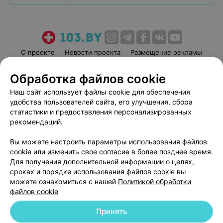
О проекте
Новости проекта
Размещение рекламы
Медицинский маркетинг
Публичный договор
Обработка файлов cookie
Пользовательское соглашение
Способы оплаты
Наш сайт использует файлы cookie для обеспечения
Вакансии
Партнеры
удобства пользователей сайта, его улучшения, сбора
Написать руководителю 103.by
статистики и предоставления персонализированных
рекомендаций.
Написать в поддержку
Персональные настройки cookie
Вы можете настроить параметры использования файлов
Обработка персональных данных
cookie или изменить свое согласие в более позднее время.
Для получения дополнительной информации о целях,
сроках и порядке использования файлов cookie вы
можете ознакомиться с нашей
Политикой обработки
файлов cookie
Принять
© 2026 ООО «Артокс Лаб», УНП 191700409
| 220012, Республика Беларусь,