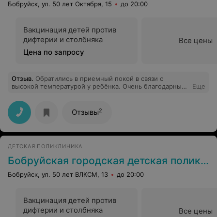
Бобруйск, ул. 50 лет Октября, 15
до 20:00
Вакцинация детей против
дифтерии и столбняка
Все цены
Цена по запросу
Отзыв
.
Обратились в приемный покой в связи с
высокой температурой у ребёнка. Очень благодарны
Еще
педиатра Лашковой Е.В. Как жаль что такие
профессиональные и человечные врачи работают в
таких нечеловеческих условиях.
2
Отзывы
ДЕТСКАЯ ПОЛИКЛИНИКА
Бобруйская городская детская поликлиника № 4 (филиал УЗ БГДБ)
Бобруйск, ул. 50 лет ВЛКСМ, 13
до 20:00
Вакцинация детей против
дифтерии и столбняка
Все цены