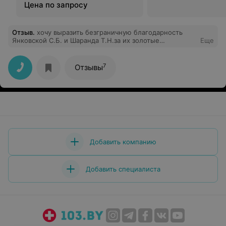
Цена по запросу
Отзыв
.
хочу выразить безграничную благодарность
Янковской С.Б. и Шаранда Т.Н.за их золотые
Еще
руки.Благодаря этим ВРАЧАМ у меня есть двое
прекрасных малышей.Я всегда глядя на своих детей
мысленно благодарю их за то что я МАМА . СПАСИБО
7
Отзывы
ВАМ.
Добавить компанию
Добавить специалиста