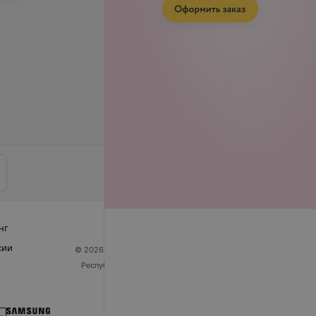
нг
сии
© 2026 ООО «Артокс Лаб», УНП 191700409
| 220012,
Республика Беларусь, г. Минск, улица Толбухина, 2,
пом. 16 | help@103.by
Служба поддержки
+375 291212755