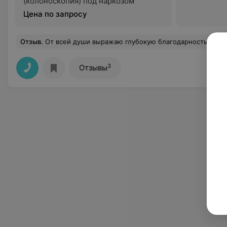
(колоноскопия) под наркозом
Цена по запросу
Отзыв
.
От всей души выражаю глубокую благодарность врачу-стоматологу Ю.А. за высокий профессионализм,чуткое и внимательное отношение ко мне на приёмах у неё,ведь благодаря аккуратному.чётко проведённому лечению,я получила качественную стоматологическую помощь без боли!Как прекрасно,что при выявленной проблеме с зубами,мне встретился такой специалист!Её внимание и доброжелательность делают процесс лечения комфортным и спокойным!Здоровые зубы и великолепная улыбка пациента-далеко не простая работа,но она с ней справляетесь на ура!Вся моя семья и друзья теперь лечатся только у неё!Муж так же был у неё на приёме и поэтому наша семья Валькович благодарим за качественную невероятно тонкую работу-настоящ
3
Отзывы