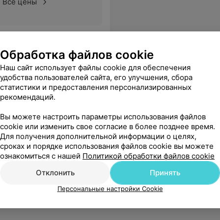
Все цены
ий профессионал своего дела,низкий поклон!Хотели бы от чистого сердца пожелать ей и всем медицинским работникам получать за свой труд достойную высокооплачиваемую зарплату, крепкого здоровья, жизненного благополучия,процветания во всём,успехов в трудной работе, побольше благодарных пациентов!
Еще
Обработка файлов cookie
Наш сайт использует файлы cookie для обеспечения
удобства пользователей сайта, его улучшения, сбора
статистики и предоставления персонализированных
рекомендаций.
Вы можете настроить параметры использования файлов
cookie или изменить свое согласие в более позднее время.
Для получения дополнительной информации о целях,
сроках и порядке использования файлов cookie вы можете
ознакомиться с нашей
Политикой обработки файлов cookie
Отклонить
Принять
Персональные настройки Cookie