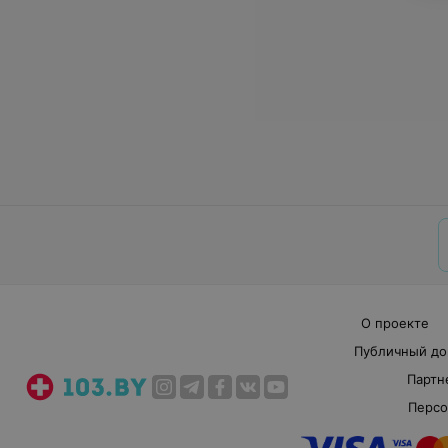
О проекте
Публичный до
Партн
Персо