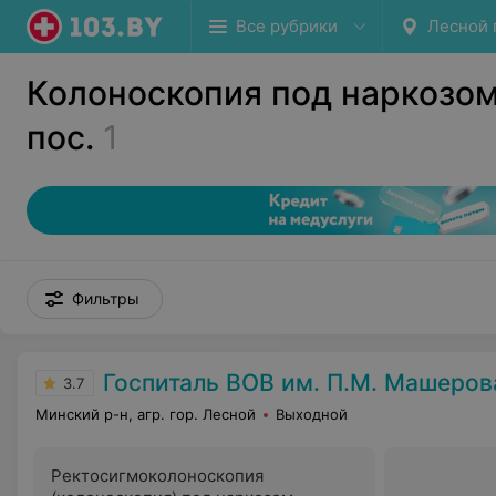
Все рубрики
Лесной 
Колоноскопия под наркозом
пос.
1
Фильтры
Госпиталь ВОВ им. П.М. Машеров
3.7
Минский р-н, агр. гор. Лесной
Выходной
Ректосигмоколоноскопия