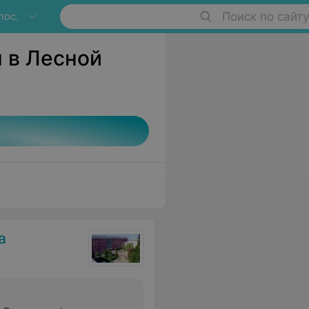
пос.
Поиск по сайту
 в Лесной
а