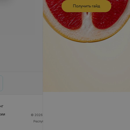
нг
сии
© 2026 ООО «Артокс Лаб», УНП 191700409
| 220012,
Республика Беларусь, г. Минск, улица Толбухина, 2,
пом. 16 | help@103.by