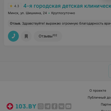
4-я городская детская клиническая
4.3
Минск, ул. Шишкина, 24
Круглосуточно
Отзыв
.
Здравствуйте! выражаю огромную благодарность врачам за консультацию моей дочери Пригара Алины по челюсти и назначенного ей лечения, Весь мед.персонал который нам встретился на пути в коридорах был доброжелательный, общител
102
Отзывы
О проекте
Публичный до
Партн