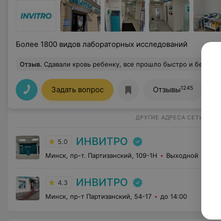
Более 1800 видов лабораторных исследований
Отзыв
.
Сдавали кровь ребенку, все прошло быстро и безболезненно. Получи
1245
Задать вопрос
Отзывы
ДРУГИЕ АДРЕСА СЕТИ
ИНВИТРО
5.0
Минск, пр-т. Партизанский, 109-1Н
Выходной
ИНВИТРО
4.3
Минск, пр-т Партизанский, 54-17
до 14:00