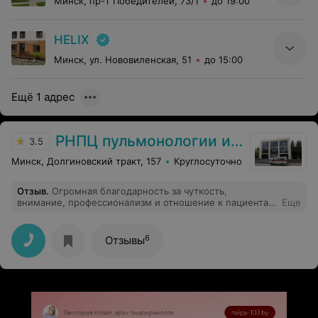
Минск, пр-т Победителей, 73/1
до 19:00
HELIX
Минск, ул. Нововиленская, 51
до 15:00
Ещё 1 адрес
РНПЦ пульмонологии и фтизиатрии
3.5
Минск, Долгиновский тракт, 157
Круглосуточно
Отзыв
.
Огромная благодарность за чуткость,
внимание, профессионализм и отношение к пациентам
Еще
и просто людям! Примите искренние поздравления с
Международным днем врача! Здоровья, благополучия
и всего самого наилучшего для Вас!
6
Отзывы