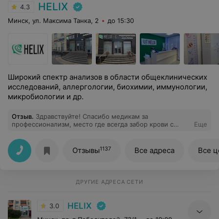
HELIX
4.3
Минск, ул. Максима Танка, 2
до 15:30
Широкий спектр анализов в области общеклинических
исследований, аллергологии, биохимии, иммунологии,
микробиологии и др.
Отзыв
.
Здравствуйте! Спасибо медикам за
профессионализм, место где всегда забор крови с
Еще
первого раза. Чуткое отношение, корректные ответы
на вопросы, я рада своему выбору пункта, огромное
спасибо!!!
1137
Отзывы
Все адреса
Все 
ДРУГИЕ АДРЕСА СЕТИ
HELIX
3.0