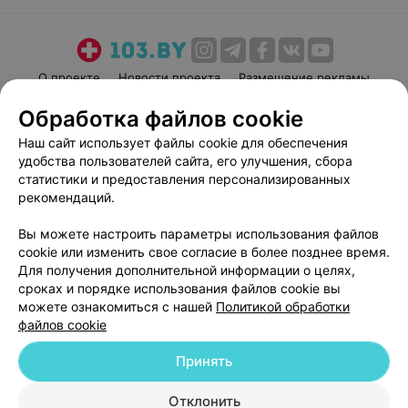
О проекте
Новости проекта
Размещение рекламы
Медицинский маркетинг
Публичный договор
Обработка файлов cookie
Пользовательское соглашение
Способы оплаты
Наш сайт использует файлы cookie для обеспечения
Вакансии
Партнеры
удобства пользователей сайта, его улучшения, сбора
статистики и предоставления персонализированных
Написать руководителю 103.by
рекомендаций.
Написать в поддержку
Персональные настройки cookie
Вы можете настроить параметры использования файлов
cookie или изменить свое согласие в более позднее время.
Обработка персональных данных
Для получения дополнительной информации о целях,
сроках и порядке использования файлов cookie вы
можете ознакомиться с нашей
Политикой обработки
файлов cookie
Принять
© 2026 ООО «Артокс Лаб», УНП 191700409
| 220012, Республика Беларусь,
Отклонить
г. Минск, улица Толбухина, 2, пом. 16 | help@103.by