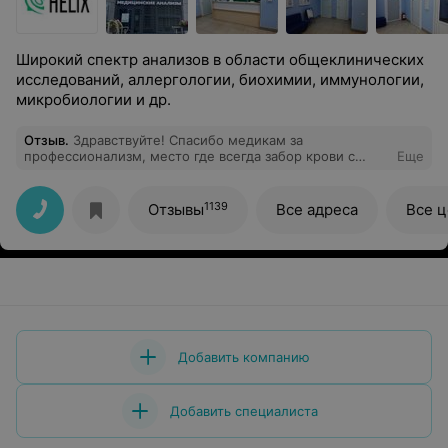
Широкий спектр анализов в области общеклинических
исследований, аллергологии, биохимии, иммунологии,
микробиологии и др.
Отзыв
.
Здравствуйте! Спасибо медикам за
профессионализм, место где всегда забор крови с
Еще
первого раза. Чуткое отношение, корректные ответы
на вопросы, я рада своему выбору пункта, огромное
спасибо!!!
1139
Отзывы
Все адреса
Все 
Добавить компанию
Добавить специалиста