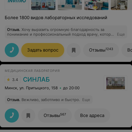
Более 1800 видов лабораторных исследований
Отзыв
.
Хочу выразить огромную благодарность за
понимание и профессиональный подход врачу, которая
Еще
сегодня брала у меня анализ крови. Дело в том, что
эта процедура для меня уж очень неприятная. Все
прошло быстро и легко. Врач со мной разговаривала и
1243
Задать вопрос
Отзывы
В
подбадривала, за что ей огромное спасибо. Побольше
бы таких специалистов, для которых ты в первую
очередь человек)
МЕДИЦИНСКАЯ ЛАБОРАТОРИЯ
СИНЛАБ
3.4
Минск, ул. Притыцкого, 158
до 20:00
Отзыв
.
Вежливо, заботливо и быстро.
Еще
567
Отзывы
Все адреса