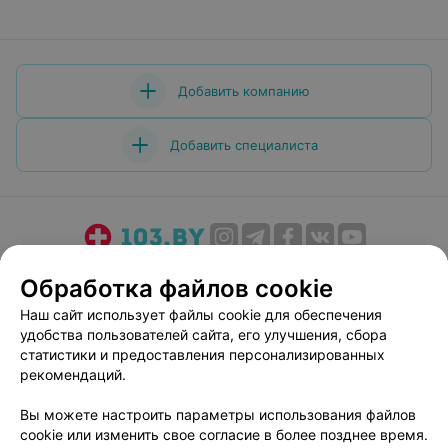
Добавить компанию
Добавить специалиста
О проекте
Новости проекта
Размещение рекламы
Обработка файлов cookie
Медицинский маркетинг
Публичный договор
Наш сайт использует файлы cookie для обеспечения
Пользовательское соглашение
Способы оплаты
удобства пользователей сайта, его улучшения, сбора
Вакансии
Партнеры
статистики и предоставления персонализированных
рекомендаций.
Написать руководителю 103.by
Написать в поддержку
Вы можете настроить параметры использования файлов
cookie или изменить свое согласие в более позднее время.
Персональные настройки cookie