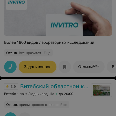
Более 1800 видов лабораторных исследований
Отзыв
.
Все нравится.
Еще
1242
Задать вопрос
Отзывы
В
Витебский областной клинический кардиологический центр
3.9
Витебск, пр-т Людникова, 11а
до 20:00
Отзыв
.
прием прошел отлично
Еще