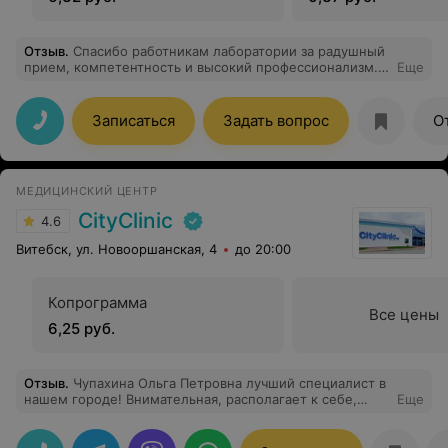
Отзыв
.
Спасибо работникам лаборатории за радушный
прием, компетентность и высокий профессионализм.
Еще
Особенные слова благодарности за легкую процедуру.
Отчет по анализу крови пришел раньше ожидаемого
времени и порадовал результатами. Теперь я уверена в
Записаться
Задать вопрос
О
выборе организации и специалистов для проведения
исследования. Спасибо вам огромное!
МЕДИЦИНСКИЙ ЦЕНТР
CityClinic
4.6
Витебск, ул. Новооршанская, 4
до 20:00
Копрограмма
Все цены
6,25 руб.
Отзыв
.
Чупахина Ольга Петровна лучший специалист в
нашем городе! Внимательная, располагает к себе,
Еще
ответственная, всегда подробно все объясняет и
отвечает на мои вопросы. Спасибо!