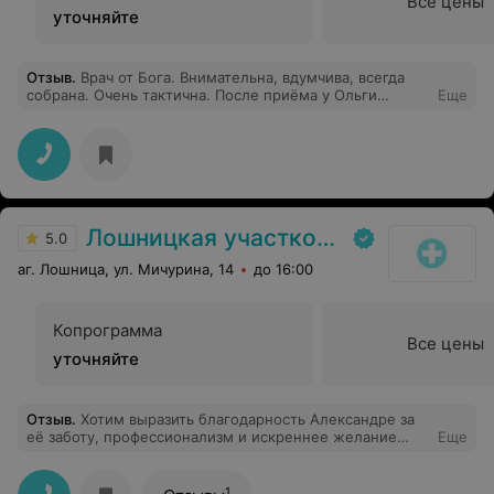
Все цены
уточняйте
Отзыв
.
Врач от Бога. Внимательна, вдумчива, всегда
собрана. Очень тактична. После приёма у Ольги
Еще
Николаевны чувствуешь себя уже не больной, а
выздоравливающей.
Лошницкая участковая больница
5.0
аг. Лошница, ул. Мичурина, 14
до 16:00
Копрограмма
Все цены
уточняйте
Отзыв
.
Хотим выразить благодарность Александре за
её заботу, профессионализм и искреннее желание
Еще
помочь.Доброта и позитивный настрой Александры
помогают нам чувствовать себя спокойнее и
увереннее в непростой ситуации,она наш ангел
1