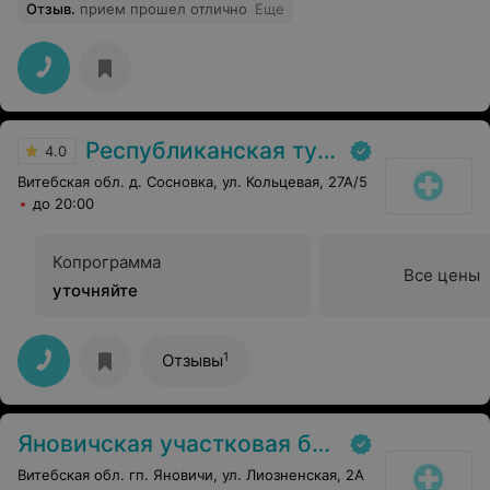
отношение Диане и Наташе. Девушки задают дух в
Отзыв
.
прием прошел отлично
Еще
отделении.
Республиканская туберкулезная больница «Сосновка»
4.0
Витебская обл. д. Сосновка, ул. Кольцевая, 27А/5
до 20:00
Копрограмма
Все цены
уточняйте
1
Отзывы
Яновичская участковая больница
Витебская обл. гп. Яновичи, ул. Лиозненская, 2А