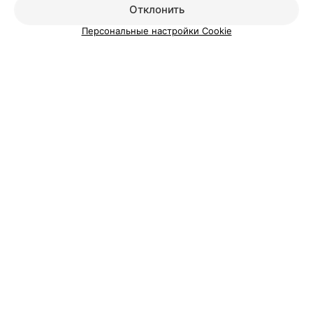
Добавить специалиста
Отклонить
Персональные настройки Cookie
О проекте
Новости проекта
Размещение рекламы
Медицинский маркетинг
Публичный договор
Пользовательское соглашение
Способы оплаты
Вакансии
Партнеры
Написать руководителю 103.by
Написать в поддержку
Персональные настройки cookie
Обработка персональных данных