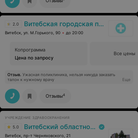
Отзывы
-хранитель, который даёт нам не только моральную
поддержку,но и помогает справиться со сложной
болезнью.Просим руководство больницы материально
поощрить Александру за её старательность и
Витебская городская поликлиника №2
опытность и пожелать крепкого здоровья,
2.0
благополучия и благодарных пациентов.
Витебск, ул. М.Горького, 90
до 20:00
Копрограмма
Все цены
Цена по запросу
Отзыв
.
Ужасная поликлиника, нельзя никуда заказать
талон к нужному врачу
Еще
4
Отзывы
УЧРЕЖДЕНИЕ ЗДРАВООХРАНЕНИЯ
Витебский областной клинический родильный дом
5.0
Витебск, пр-т Черняховского, 21