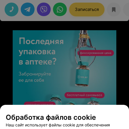
хорошее лечение, все помогло, быстро встал на ноги.
Спасибо за таких хороший специалистов!
Записаться
Обработка файлов cookie
ЭФФЕКТИВНАЯ РЕКЛАМА НА САЙТЕ
Наш сайт использует файлы cookie для обеспечения