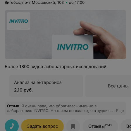
Витебск, пр-т Московский, 103
до 17:00
Более 1800 видов лабораторных исследований
Анализ на энтеробиоз
Все цены
2,10 руб.
Отзыв
.
Я очень рада, что обратилась именно в
лабораторию INVITRO. Не о чем не жалею, сотрудники
Еще
все замечательные, доброжелательные, всегда
улыбаются при встрече. К сожалению знаю по имени
отчеству только Валентину Ивановну, прошу за это
1243
Задать вопрос
Отзывы
В
прощение, но безумно благодарна всем всем