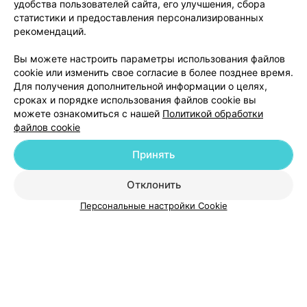
удобства пользователей сайта, его улучшения, сбора
статистики и предоставления персонализированных
рекомендаций.
Вы можете настроить параметры использования файлов
Добавить компанию
cookie или изменить свое согласие в более позднее время.
Для получения дополнительной информации о целях,
сроках и порядке использования файлов cookie вы
Добавить специалиста
можете ознакомиться с нашей
Политикой обработки
файлов cookie
Принять
Отклонить
О проекте
Новости проекта
Размещение рекламы
Персональные настройки Cookie
Медицинский маркетинг
Публичный договор
Пользовательское соглашение
Способы оплаты
Вакансии
Партнеры
Написать руководителю 103.by
Написать в поддержку
Персональные настройки cookie