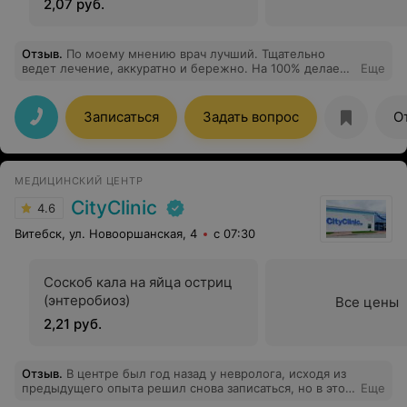
2,07 руб.
Отзыв
.
По моему мнению врач лучший. Тщательно
ведет лечение, аккуратно и бережно. На 100% делает
Еще
свою работу качественно, прорабатывает проблему
полностью. найдет выход из любой ситуации, даже
очень сложной без потерь. Подберет точное и
Записаться
Задать вопрос
О
правильное лечение.
МЕДИЦИНСКИЙ ЦЕНТР
CityClinic
4.6
Витебск, ул. Новооршанская, 4
с 07:30
Соскоб кала на яйца остриц
(энтеробиоз)
Все цены
2,21 руб.
Отзыв
.
В центре был год назад у невролога, исходя из
предыдущего опыта решил снова записаться, но в этот
Еще
раз к лору. Врач все посмотрела, назначила очень