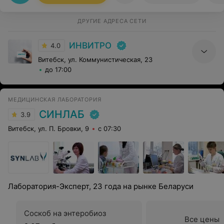
сотрудникам лаборатории. Анализов приходилось
сдавать много, а других поликлиниках постоянные
очереди и не факт, что результаты будут достоверны.
ДРУГИЕ АДРЕСА СЕТИ
Еще одним из многих приятных моментов является то,
что работа начинается с 7 утра, что даже на работу не
ИНВИТРО
опоздаешь. В INVITRO же было все иначе. Я иду к
4.0
таким специалистам со спокойной душой и
Витебск, ул. Коммунистическая, 23
совершенно в спокойном состоянии, т.к уже заранее
знаю, что все пройдет хорошо и мне окажут
до 17:00
квалифицированную помощь. Спасибо Вам за Вашу
работу и за Ваше отношение к нам !!!!
МЕДИЦИНСКАЯ ЛАБОРАТОРИЯ
СИНЛАБ
3.9
Витебск, ул. П. Бровки, 9
с 07:30
Лаборатория-Эксперт, 23 года на рынке Беларуси
Соскоб на энтеробиоз
Все цены