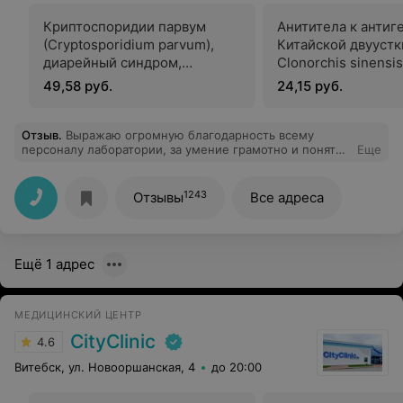
Криптоспоридии парвум
Анититела к антиг
(Cryptosporidium parvum),
Китайской двуустк
диарейный синдром,
Clonorchis sinensis
антигенный тест
49,58 руб.
24,15 руб.
Отзыв
.
Выражаю огромную благодарность всему
персоналу лаборатории, за умение грамотно и понятно
Еще
работать с пациентами. Ваша лаборатория всегда на
высоком уровне. Благодарю.
1243
Отзывы
Все адреса
Ещё 1 адрес
МЕДИЦИНСКИЙ ЦЕНТР
CityClinic
4.6
Витебск, ул. Новооршанская, 4
до 20:00