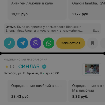
Антиген лямблий в кале
Giardia lamblia, IgM
19,55 руб.
21,77 руб.
Отзыв
.
Была на приеме у ревматолога Шевченко
Елены Михайловны и хочу отметить, спокойную
Еще
обстановку во время приема. Врач очень внимательная
, ответила на все вопросы, объяснила план лечения.
Спасибо, за комфортный прием и добродушное
Записаться
отношение к пациентам.
МЕДИЦИНСКАЯ ЛАБОРАТОРИЯ
СИНЛАБ
3.9
Витебск, ул. П. Бровки, 9
до 20:00
Определение лямблий в кале
Определение антит
M к лямблии
23,43 руб.
8,33 руб.