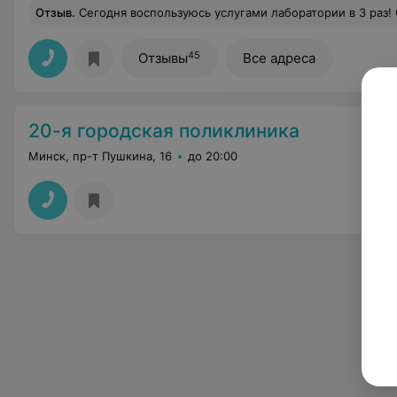
Отзыв
.
Сегодня воспользуюсь услугами лаборатории в 3 раз! Очень приветливый персон
45
Отзывы
Все адреса
20-я городская поликлиника
Минск, пр-т Пушкина, 16
до 20:00