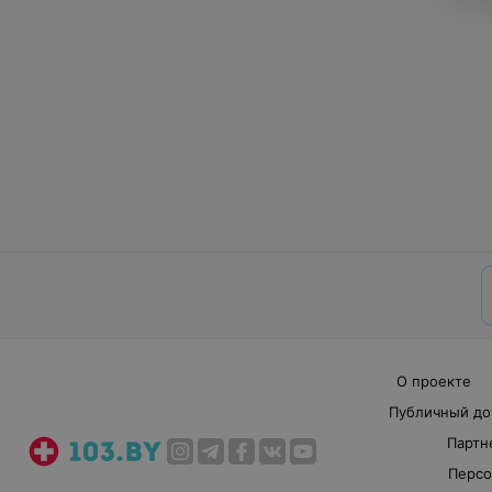
О проекте
Публичный до
Партн
Персо