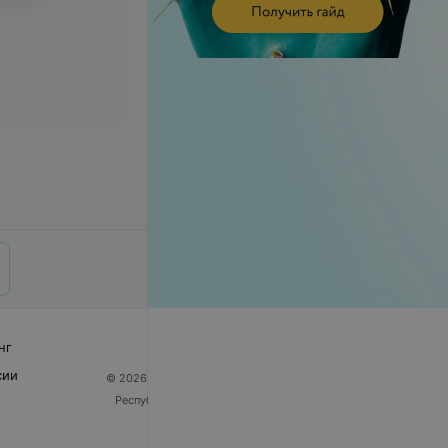
нг
сии
© 2026 ООО «Артокс Лаб», УНП 191700409
| 220012,
Республика Беларусь, г. Минск, улица Толбухина, 2,
пом. 16 | help@103.by
Служба поддержки
+375 291212755