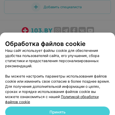
Добавить специалиста
О проекте
Новости проекта
Размещение рекламы
Обработка файлов cookie
Медицинский маркетинг
Публичный договор
Наш сайт использует файлы cookie для обеспечения
Пользовательское соглашение
Способы оплаты
удобства пользователей сайта, его улучшения, сбора
Вакансии
Партнеры
статистики и предоставления персонализированных
рекомендаций.
Написать руководителю 103.by
Написать в поддержку
Вы можете настроить параметры использования файлов
cookie или изменить свое согласие в более позднее время.
Персональные настройки cookie
Для получения дополнительной информации о целях,
Обработка персональных данных
сроках и порядке использования файлов cookie вы
можете ознакомиться с нашей
Политикой обработки
файлов cookie
Принять