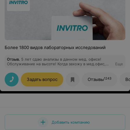
Более 1800 видов лабораторных исследований
Отзыв
.
5 лет сдаю анализы в данном мед. офисе!
Обслуживание на высоте! Когда захожу в мед.офис,
Еще
душа радуется, замечательный персонал тут работает.
Спасибо за ваш труд.
1243
Задать вопрос
Отзывы
В
Добавить компанию