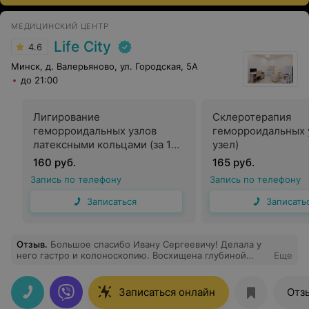
МЕДИЦИНСКИЙ ЦЕНТР
Life City
4.6
Минск, д. Валерьяново, ул. Городская, 5А
до 21:00
Лигирование
Склеротерапия
геморроидальных узлов
геморроидальных у
латексными кольцами (за 1
узел)
узел)
160 руб.
165 руб.
Запись по телефону
Запись по телефону
Записаться
Записать
Отзыв
.
Большое спасибо Ивану Сергеевичу! Делала у
него гастро и колоноскопию. Восхищена глубиной
Еще
подхода к моей проблеме. Процедура прошла
прекрасно. Получила исчерпывающие рекомендации
по дальнейшему обследованию. Доступный и очень
Записаться онлайн
Отз
внимательный врач. Буду рекомендовать всем.