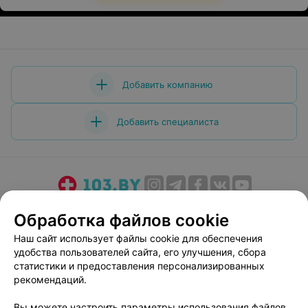
Добавить компанию
Добавить специалиста
О проекте
Новости проекта
Размещение рекламы
Обработка файлов cookie
Медицинский маркетинг
Публичный договор
Наш сайт использует файлы cookie для обеспечения
Пользовательское соглашение
Способы оплаты
удобства пользователей сайта, его улучшения, сбора
Вакансии
Партнеры
статистики и предоставления персонализированных
рекомендаций.
Написать руководителю 103.by
Написать в поддержку
Вы можете настроить параметры использования файлов