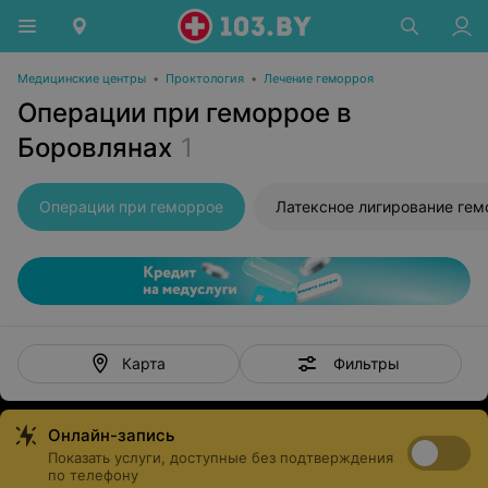
Медицинские центры
•
Проктология
•
Лечение геморроя
Операции при геморрое в
Боровлянах
1
Операции при геморрое
Фильтры
Карта
Онлайн-запись
Показать услуги, доступные без подтверждения
по телефону