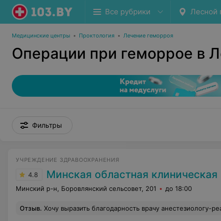
Все рубрики
Лесной 
Медицинские центры
•
Проктология
•
Лечение геморроя
Операции при геморрое в Л
Фильтры
УЧРЕЖДЕНИЕ ЗДРАВООХРАНЕНИЯ
Минская областная клиническая бо
4.8
Минский р-н, Боровлянский сельсовет, 201
до 18:00
Отзыв
.
Хочу выразить благодарность врачу анестезиологу-реаниматологу отделения анестезиологии и реанимации №1 МОКБ Ивану Андреевичу. Огромное спасибо от всей души говорю замечательному врачу. Искренне благодарю Вас за Ваши усилия, старания,профессионализм,доброту сердца и огромное мастерство. Вы замечательный врач,отменный специалист своего дела,и,если бы не Вы,кто знает,как слож