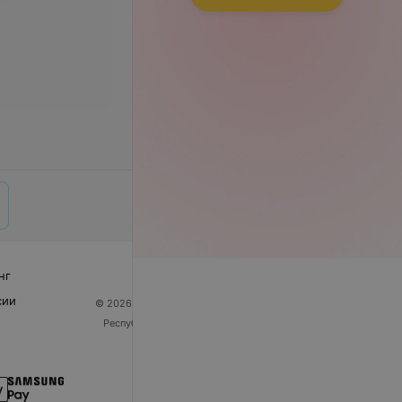
нг
сии
© 2026 ООО «Артокс Лаб», УНП 191700409
| 220012,
Республика Беларусь, г. Минск, улица Толбухина, 2,
пом. 16 | help@103.by
Служба поддержки
+375 291212755