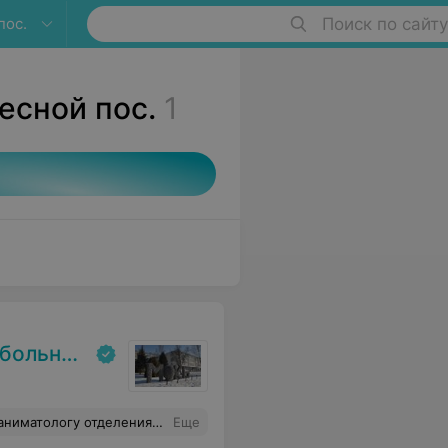
пос.
Поиск по сайту
есной пос.
1
льница
илась бы в дальнейшем моя судьба. Пусть Вам всегда улыбается удача,будьте здоровы и счастливы. Пусть Ваш благородный труд будет признан и достойно вознагражден.
Еще