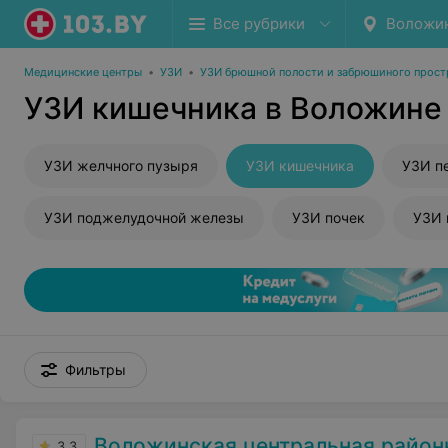
Все рубрики
Воложи
Медицинские центры
•
УЗИ
•
УЗИ брюшной полости и забрюшиного прост
УЗИ кишечника в Воложине
УЗИ желчного пузыря
УЗИ кишечника
УЗИ п
УЗИ поджелудочной железы
УЗИ почек
УЗИ 
Фильтры
Воложинская центральная районна
3.3