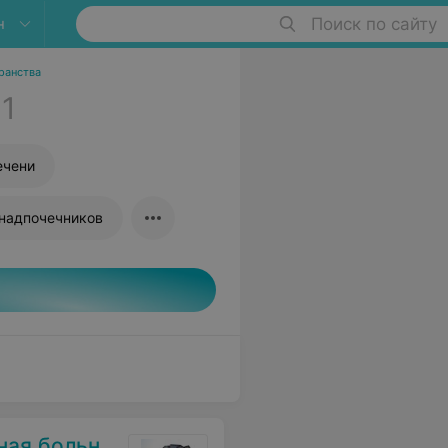
н
Поиск по сайту
ранства
1
ечени
надпочечников
я больница