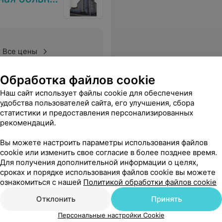
Все цены
Обработка файлов cookie
вот которая постарше ( лет50) это не мёд.работник ,у меня просто слов нет.Врач нормальный,но мед.персонал следует заменить,просто стыдно за таких работников.
Еще
Наш сайт использует файлы cookie для обеспечения
удобства пользователей сайта, его улучшения, сбора
статистики и предоставления персонализированных
рекомендаций.
Вы можете настроить параметры использования файлов
cookie или изменить свое согласие в более позднее время.
Для получения дополнительной информации о целях,
сроках и порядке использования файлов cookie вы можете
ознакомиться с нашей
Политикой обработки файлов cookie
Отклонить
Принять
Персональные настройки Cookie