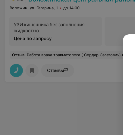
Воложин, ул. Гагарина, 1
до 14:00
УЗИ кишечника без заполнения
жидкостью
Цена по запросу
Отзыв
.
Работа врача травматолога ( Сердар Сагатович) более менее нормально.Но вот работа мед.сестры которая работает в данном кабинете,Ф.И.О. не знаю так как бейджа у неё не было.Причем даже отказалась сказать фамилию, можно сказать послала открытым текстом.Грубое высказывания ( нецензурное) в адрес других людей.ТТам их было две,которая моложе она только ,,поддакивала,,.А 
23
Отзывы