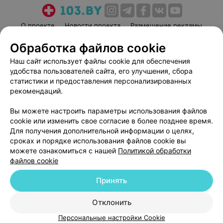
О проекте
Новости проекта
Размещение рекламы
Медицинский маркетинг
Публичный договор
Обработка файлов cookie
Пользовательское соглашение
Способы оплаты
Наш сайт использует файлы cookie для обеспечения
Вакансии
Партнеры
удобства пользователей сайта, его улучшения, сбора
статистики и предоставления персонализированных
Написать руководителю 103.by
рекомендаций.
Написать в поддержку
Персональные настройки cookie
Вы можете настроить параметры использования файлов
cookie или изменить свое согласие в более позднее время.
Обработка персональных данных
Для получения дополнительной информации о целях,
сроках и порядке использования файлов cookie вы
можете ознакомиться с нашей
Политикой обработки
файлов cookie
Принять
© 2026 ООО «Артокс Лаб», УНП 191700409
| 220012, Республика Беларусь,
Отклонить
г. Минск, улица Толбухина, 2, пом. 16 | help@103.by
Персональные настройки Cookie
Служба поддержки
+375 291212755