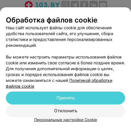
О проекте
Новости проекта
Размещение рекламы
Обработка файлов cookie
Медицинский маркетинг
Публичный договор
Наш сайт использует файлы cookie для обеспечения
Пользовательское соглашение
Способы оплаты
удобства пользователей сайта, его улучшения, сбора
Вакансии
Партнеры
статистики и предоставления персонализированных
рекомендаций.
Написать руководителю 103.by
Написать в поддержку
Вы можете настроить параметры использования файлов
cookie или изменить свое согласие в более позднее время.
Персональные настройки cookie
Для получения дополнительной информации о целях,
Обработка персональных данных
сроках и порядке использования файлов cookie вы
можете ознакомиться с нашей
Политикой обработки
файлов cookie
Принять
Отклонить
© 2026 ООО «Артокс Лаб», УНП 191700409
| 220012, Республика Беларусь,
г. Минск, улица Толбухина, 2, пом. 16 | help@103.by
Персональные настройки Cookie
Служба поддержки
+375 291212755