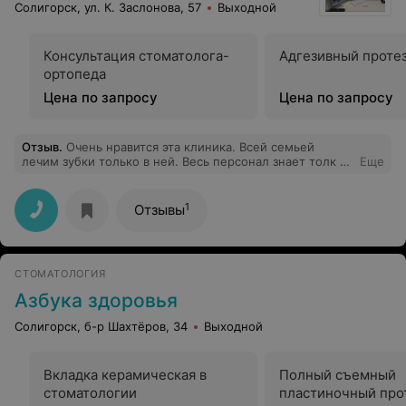
Солигорск, ул. К. Заслонова, 57
Выходной
Консультация стоматолога-
Адгезивный проте
ортопеда
Цена по запросу
Цена по запросу
Отзыв
.
Очень нравится эта клиника. Всей семьей
лечим зубки только в ней. Весь персонал знает толк в
Еще
своей работе. Всегда готовы выслушать и решить
любую проблему. В сравнении с другими клиниками
очень демократичные цены. Индивидуальный подход к
1
Отзывы
каждому клиенту. Всем рекомендую.
СТОМАТОЛОГИЯ
Азбука здоровья
Солигорск, б-р Шахтёров, 34
Выходной
Вкладка керамическая в
Полный съемный
стоматологии
пластиночный про