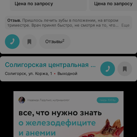
Цена по запросу
Цена по запросу
Отзыв
.
Пришлось лечить зубы в положении, на втором
триместре. Врач принял быстро, не смотря на то, что
Еще
запись была
полная.Безболезненно,качественно,грамотно все
объяснив сделал свою работу.Очень рекомендую
2
Отзывы
врача Садакиева!
Солигорская центральная районная больница
Солигорск, ул. Коржа, 1
Выходной