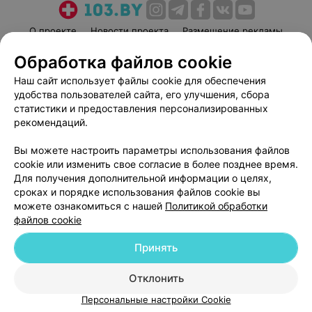
О проекте
Новости проекта
Размещение рекламы
Медицинский маркетинг
Публичный договор
Обработка файлов cookie
Пользовательское соглашение
Способы оплаты
Наш сайт использует файлы cookie для обеспечения
Вакансии
Партнеры
удобства пользователей сайта, его улучшения, сбора
статистики и предоставления персонализированных
Написать руководителю 103.by
рекомендаций.
Написать в поддержку
Персональные настройки cookie
Вы можете настроить параметры использования файлов
cookie или изменить свое согласие в более позднее время.
Обработка персональных данных
Для получения дополнительной информации о целях,
сроках и порядке использования файлов cookie вы
можете ознакомиться с нашей
Политикой обработки
файлов cookie
Принять
© 2026 ООО «Артокс Лаб», УНП 191700409
| 220012, Республика Беларусь,
Отклонить
г. Минск, улица Толбухина, 2, пом. 16 | help@103.by
Персональные настройки Cookie
Служба поддержки
+375 291212755