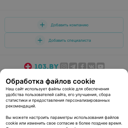
отношение ко всем ньюансам и конечно Кирееву
Владиславу Васильевичу за организацию всего этого
стоматологического процесса! Дальнейших вам
успехов, всех благ и процветания в вашем деле!
Добавить компанию
Добавить специалиста
О проекте
Новости проекта
Размещение рекламы
Обработка файлов cookie
Медицинский маркетинг
Публичный договор
Наш сайт использует файлы cookie для обеспечения
Пользовательское соглашение
Способы оплаты
удобства пользователей сайта, его улучшения, сбора
Вакансии
Партнеры
статистики и предоставления персонализированных
рекомендаций.
Написать руководителю 103.by
Написать в поддержку
Вы можете настроить параметры использования файлов
cookie или изменить свое согласие в более позднее время.
Персональные настройки cookie