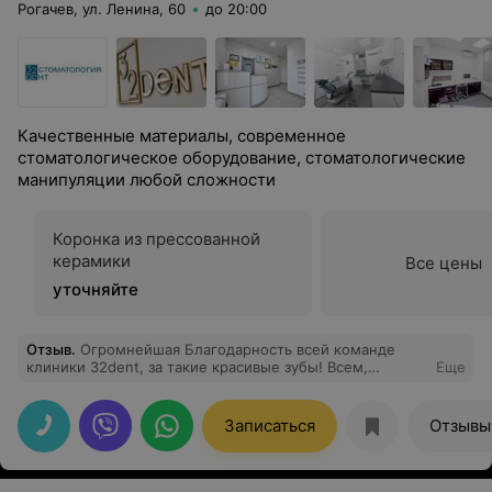
Рогачев, ул. Ленина, 60
до 20:00
Качественные материалы, современное
стоматологическое оборудование, стоматологические
манипуляции любой сложности
Коронка из прессованной
керамики
Все цены
уточняйте
Отзыв
.
Огромнейшая Благодарность всей команде
клиники 32dent, за такие красивые зубы! Всем,
Еще
начиная с тёплого отношения администраторов на
ресепшене, качественного лечения у врача-
стоматолога Иван Ивановича, профессионального
Записаться
Отзывы
протезирования у хирурга-ортопеда Павла
Александровича, все было сделано на отлично -
имплантаты, подборка цвета коронок - большое
спасибо зубному технику Оксане, очень внимательное