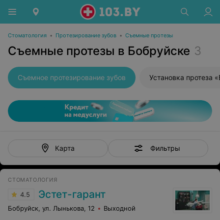
Стоматология
•
Протезирование зубов
•
Съемные протезы
Съемные протезы в Бобруйске
3
Съемное протезирование зубов
Установка протеза 
Фильтры
Карта
СТОМАТОЛОГИЯ
Эстет-гарант
4.5
Бобруйск, ул. Лынькова, 12
Выходной