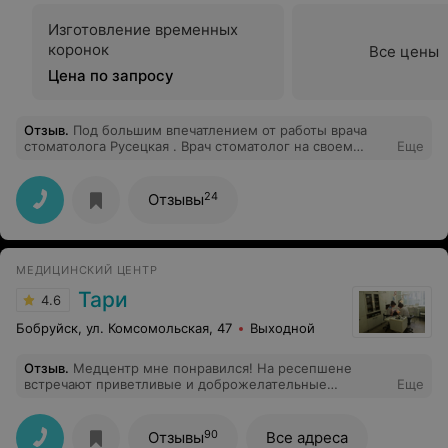
Изготовление временных
коронок
Все цены
Цена по запросу
Отзыв
.
Под большим впечатлением от работы врача
стоматолога Русецкая . Врач стоматолог на своем
Еще
месте . Рекомендую . Очень довольна ее работай.
24
Отзывы
МЕДИЦИНСКИЙ ЦЕНТР
Тари
4.6
Бобруйск, ул. Комсомольская, 47
Выходной
Отзыв
.
Медцентр мне понравился! На ресепшене
встречают приветливые и доброжелательные
Еще
девушки, нет очередей, все специалисты
квалифицированные, грамотные, помогли мне и
подробно ответили на мои вопросы.
90
Отзывы
Все адреса