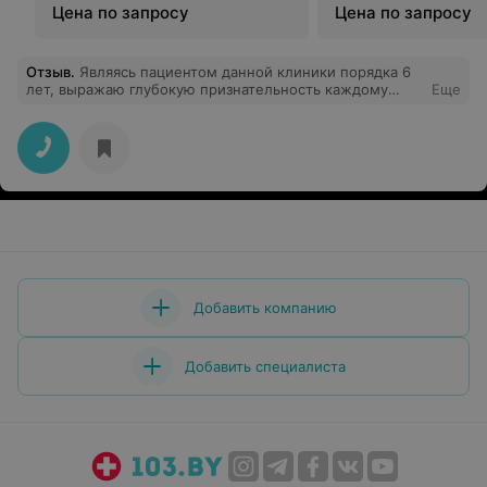
Цена по запросу
Цена по запросу
Отзыв
.
Являясь пациентом данной клиники порядка 6
лет, выражаю глубокую признательность каждому
Еще
врачу из команды «Старт Дент», в лице моих лечащих
врачей, а именно Шушкевич В.К.,Глебович М.С.
Каждый из выше перечисленных специалистов внёс
свой вклад в мою улыбку, так как в тот или иной
период времени были выполнены разные процедуры,
начиная от проф. чистки ,и кариеса ,и установки
коронки.
Добавить компанию
Добавить специалиста