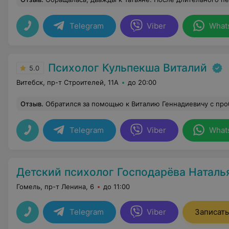
Telegram
Viber
What
Психолог Кульпекша Виталий
5.0
Витебск, пр-т Строителей, 11А
до 20:00
Отзыв
.
Обратился за помощью к Виталию Геннадиевичу с проблемой ,что эмоционально выгорел , и мне нужна помощь. Беспокоили постоянная усталость , плохое настроение , апатия , что теряю связь с собой и окружающим миром и многое другое. После первых консультаций появилась положительная динамика и надежда на то, что мне смогут помочь с моей проблемой , при условии что я сам обладаю желанием и стремлением что-то поменять в своей жизни . Встречи проходят в комф
Telegram
Viber
What
Детский психолог Господарёва Наталь
Гомель, пр-т Ленина, 6
до 11:00
Telegram
Viber
Записать