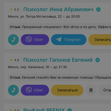
Психолог Инна Абрамович
5.0
Минск, ул. Петра Мстиславца, 22
до 20:00
Отзыв
.
Прекрасный специалист. Всё чётко и по делу. Эффективно и качественно, если так можно определить работу пс
Viber
Telegram
Записать
Психолог Гапонов Евгений
4.9
Минск, пер. Калинина, 16
до 21:30
Отзыв
.
Евгений спасибо Вам за оказанную помощь! Обращалась к Вам с проблемой во взаимоотношениях с сыном. После нашей с Вами работы я многое поняла, 
Viber
Записаться
Отз
PsyКлуб PFENIX
5.0