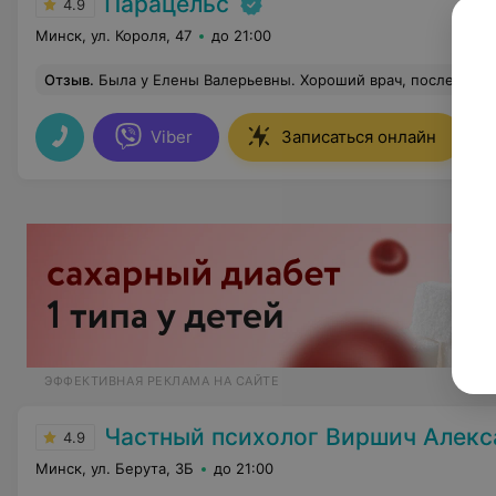
Парацельс
4.9
Минск, ул. Короля, 47
до 21:00
Отзыв
.
Была у Елены Валерьевны. Хороший врач, после разго
Viber
Записаться онлайн
ЭФФЕКТИВНАЯ РЕКЛАМА НА САЙТЕ
Частный психолог Виршич Алекс
4.9
Минск, ул. Берута, 3Б
до 21:00