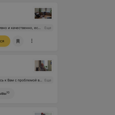
ихолога. Спасибо, всё сделано так, как надо.
Еще
ся
что улучшило мою жизнь и общение с сыном. Спасибо Вам еще раз!
Еще
10
ывы