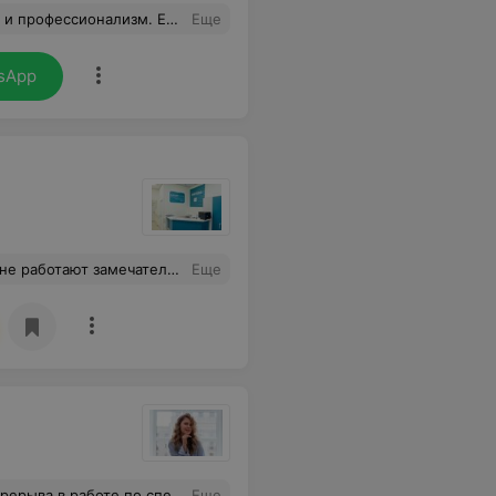
ь со многими сложными ситуациями, по другому посмотрела на проблему. Спасибо!!!
Еще
sApp
сь довольна и услугой ,и врачом ,и самой клиникой, спасибо большое вам за ваш труд , процветания вам ,и хороших пациентов
Еще
выборе работодателя. Татьяна очень компетентна, ощущается опыт через вопросы подсказки, плавно выводит на ‘причину-следствие’ После сессии ощущалось уверенность в себе.
Еще