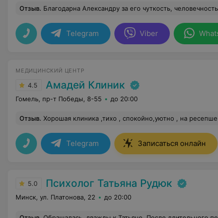
Отзыв
.
Благодарна Александру за его чуткость, человечность и профессионализм. Его помощь в такой сложный период в моей жизни неоценима. Тяжёлый развод, потеря себя. С Александром вместе разобралас
Telegram
Viber
What
МЕДИЦИНСКИЙ ЦЕНТР
Амадей Клиник
4.5
Гомель, пр-т Победы, 8-55
до 20:00
Отзыв
.
Хорошая клиника ,тихо , спокойно,уютно , на ресепшене работают замечательные сотрудники, объяснят ,расскажут и покажут ,нет очереди, особую благодарность хочу выразить врачу Наталье Борисовне , за хорошее отношение,спасибо,все аккуратно сделали ,успокоили , дали рекомендации, я остала
Telegram
Записаться онлайн
Психолог Татьяна Рудюк
5.0
Минск, ул. Платонова, 22
до 20:00
Отзыв
.
Обращалась, дважды к Татьяне. После длительного перерыва в работе по специальности, возник запрос в помощи подготовке к собеседованию. Во время сессии определили сильные и слабые стороны, получился план поиска работы и понимание что ‘есть’ в данный момент, чего не хватает. Так же получилось от рефлексировать, свой прошлы опыт, что мешало двигаться и на что стоит обратить внимание при 