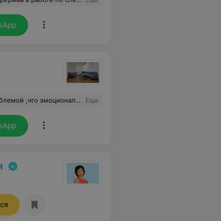
sApp
ортной и располагающей атмосфере , а психолог внушает доверие и уверенность в том что я обратился к нужному человеку , что в свою очередь помогает мне сейчас двигаться вперед и не опускать руки.
Еще
sApp
я
ся