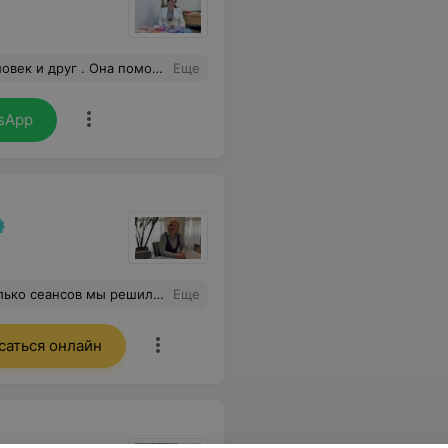
 и лучше общаться с друзьями. Спасибо ей!
Еще
sApp
ионал своего дела однозначно! Спасибо Жанна Михайловна!
Еще
саться онлайн