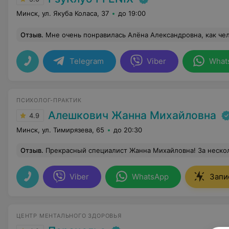
Минск, ул. Якуба Коласа, 37
до 19:00
Отзыв
.
Мне очень понравилась Алёна Александровна, как человек и друг . Она помогла мне стать уверенней
Telegram
Viber
What
ПСИХОЛОГ-ПРАКТИК
Алешкович Жанна Михайловна
4.9
Минск, ул. Тимирязева, 65
до 20:30
Отзыв
.
Прекрасный специалист Жанна Михайловна! За несколько сеансов мы решили мою проблему, которая меня преследовала много лет. Професс
Viber
WhatsApp
Запи
ЦЕНТР МЕНТАЛЬНОГО ЗДОРОВЬЯ