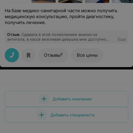
На базе медико-санитарной части можно получить
медицинскую консультацию, пройти диагностику,
получить лечение.
Отзыв
.
Сдавала в этой поликлинике анализ на
антитела, в кассе вежливая девушка мне доступно
Еще
ответила на вопрос по поводу стоимости данной
услуги, а также объяснила где брать направление.
Большое спасибо за консультацию и быстрый ответ
6
Отзывы
Все цены
Добавить компанию
Добавить специалиста