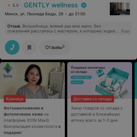
GENTLY wellness
5.0
Минск, ул. Леонида Беды, 26
до 21:00
Отзыв
.
Волшебница, всякий раз мне мало, без
сожалений рассталась с мастером, к которому ходила
Еще
несколько лет, попав в Маринины умелые руки.
Огромное спасибо, highly recommended!
3
Отзывы
Криница
Доставка со склада
Фотоомоложение и
Заказ товаров со склада с
фотолечение
кожи
на
доставкой в ближайшую
платформе ICON MaxG.
аптеку всего за 1–3 дня
Консультация косметолога
в
подарок
!