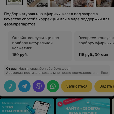
Подбор натуральных эфирных масел под запрос в
качестве способа коррекции или в виде поддержки для
фармпрепаратов.
Онлайн-консультация по
Экспресс-консуль
подбору натуральной
подбору эфирных 
косметики
150 руб.
115 руб./30 мин
Отзыв
.
Настя, спасибо тебе большое!!
Аромадиагностика открыла мне новые возможности и
Еще
другое ощущение себя и мира вокруг себя. Каждый
день, контактируя со своими любимыми запахами, я
стремлюсь к избавлению старых привычек и
Записаться
Задать
появлению новых, появляется уверенность в себе,
этого просто невозможно не заметить!!!!! И всегда
интересно увидеть какие-то новые незаезженные
психологические штучки!!! Удивилась, что мой нос «не
подвёл» меня и показал на самом деле мои проблемы,
ну и конечно же плюсы (куда без них)) С тобой
невероятно приятно проводить время, прям отдохнула