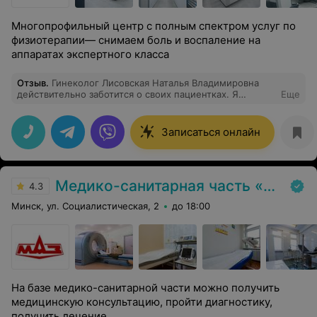
Многопрофильный центр с полным спектром услуг по
физиотерапии— снимаем боль и воспаление на
аппаратах экспертного класса
Отзыв
.
Гинеколог Лисовская Наталья Владимировна
действительно заботится о своих пациентках. Я
Еще
обращалась за помощью в восстановлении после
беременности и родов, я с уверенностью рекомендую
её. Это специалист, который делает все возможное
Записаться онлайн
для того, чтобы помочь женщинам вернуться к
нормальной жизни!
Медико-санитарная часть «МАЗ»
4.3
Минск, ул. Социалистическая, 2
до 18:00
На базе медико-санитарной части можно получить
медицинскую консультацию, пройти диагностику,
получить лечение.