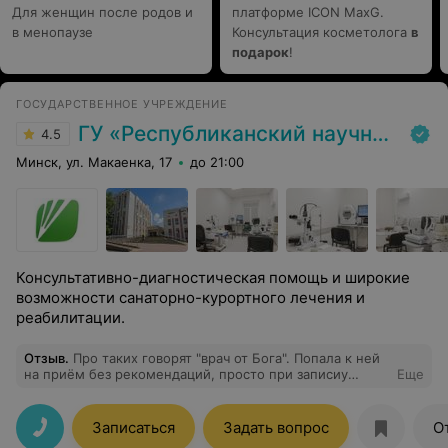
Для женщин после родов и
платформе ICON MaxG.
в менопаузе
Консультация косметолога
в
подарок
!
ГОСУДАРСТВЕННОЕ УЧРЕЖДЕНИЕ
ГУ «Республиканский научно-практический центр медицинской экспертизы и реабилитаци»
4.5
Минск, ул. Макаенка, 17
до 21:00
Консультативно-диагностическая помощь и широкие
возможности санаторно-курортного лечения и
реабилитации.
Отзыв
.
Про таких говорят "врач от Бога". Попала к ней
на приём без рекомендаций, просто при записиу
Еще
просила ближайший приём, но теперь сама
рекомендую и буду рекомендовать её. Не отмахнулась
и не осталась безучастна к моей аденоме гипофиза, за
Записаться
Задать вопрос
О
что ей очень благодарна. Задавала кучу вопросов, а не