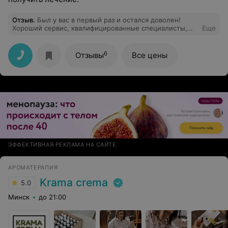
Отзыв
.
Был у вас в первый раз и остался доволен!
Хороший сервис, квалифицированные специалисты,
Еще
которые смогли ответить на все вопросы. При
необходимости приду к вам еще!
6
Отзывы
Все цены
ЭФФЕКТИВНАЯ РЕКЛАМА НА САЙТЕ
АРОМАТЕРАПИЯ
Krama crema
5.0
Минск
до 21:00