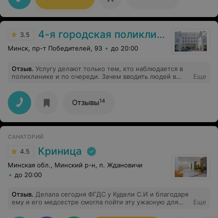
4-я городская поликлиника
3.5
Минск, пр-т Победителей, 93
до 20:00
Отзыв
.
Услугу делают только тем, кто наблюдается в
поликлинике и по очереди. Зачем вводить людей в
Еще
заблуждение, и указывать на сторонних ресурсах,
будто за эту цену любой желающий может сделать
такую процедуру?
14
Отзывы
САНАТОРИЙ
Криница
4.5
Минская обл., Минский р-н, п. Ждановичи
до 20:00
Отзыв
.
Делала сегодня ФГДС у Кудели С.И и благодаря
ему и его медсестре смогла пойти эту ужасную для
Еще
меня процедуру,так как с первого раза мне не удалось
проглотить зонд,но доверившись ему я не ошибалась и