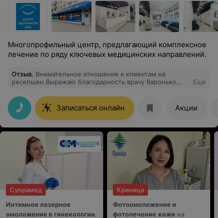
Многопрофильный центр, предлагающий комплексное
лечение по ряду ключевых медицинских направлений.
Отзыв
.
Внимательное отношение к клиентам на
ресепшен.Выражаю благодарность врачу Варонько
Еще
Ирине Аркадьевне за профессиональную
консультацию, внимательное отношение и чуткость.
Ваша компетентность, терпение и готовность
Записаться онлайн
Акции
подробно разъяснить все вопросы внушают доверие и
уверенность в правильности лечения. Спасибо Вам за
заботу о здоровье пациентов и индивидуальный
подход.
Супрамед
Криница
Интимное лазерное
Фотоомоложение и
омоложение в гинекологии.
фотолечение
кожи
на