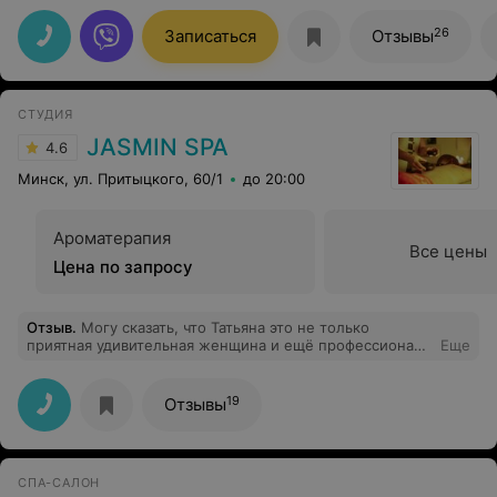
удивлен качественным подходом врачей к пациентам в
РБ. Однозначно рекомендую!
26
Записаться
Отзывы
СТУДИЯ
JASMIN SPA
4.6
Минск, ул. Притыцкого, 60/1
до 20:00
Ароматерапия
Все цены
Цена по запросу
Отзыв
.
Могу сказать, что Татьяна это не только
приятная удивительная женщина и ещё профессионал
Еще
с неповторимым потенциалом!
19
Отзывы
СПА-САЛОН