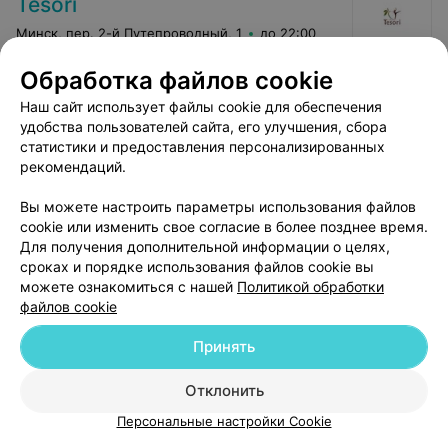
Tesori
даже не намекнул, что этот массаж значительно
дороже! (может у меня денег таких нет!!!) И вообще,
Минск, пер. 2-й Путепроводный, 1
до 22:00
наш разговор по вопросу выбора нюансов массажа ,
как мне показалось, был направлен на "получение
Обработка файлов cookie
желаемых ощущений и не навреди организму".
Ароматерапия
Массаж мне понравился. Но мой позитив улетучился,
Все цены
Наш сайт использует файлы cookie для обеспечения
когда на кассе меня известили, что я должна заплатить
Цена по запросу
110 руб. Хотела посоветовать знакомым спа-уходы в
удобства пользователей сайта, его улучшения, сбора
этом клубе, подарить подругам сертификаты на их
статистики и предоставления персонализированных
посещение. Но увы...
рекомендаций.
Вы можете настроить параметры использования файлов
cookie или изменить свое согласие в более позднее время.
Для получения дополнительной информации о целях,
сроках и порядке использования файлов cookie вы
можете ознакомиться с нашей
Политикой обработки
файлов cookie
Добавить компанию
Принять
Добавить специалиста
Отклонить
Персональные настройки Cookie