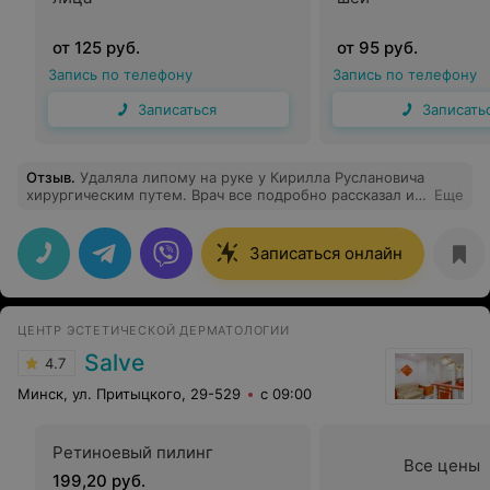
от 125 руб.
от 95 руб.
Запись по телефону
Запись по телефону
Записаться
Записать
Отзыв
.
Удаляла липому на руке у Кирилла Руслановича
хирургическим путем. Врач все подробно рассказал и
Еще
объяснил перед удалением. Все прошло абсолютно
безболезненно, шов очень тонкий и аккуратный, после
процедуры никакого дискомфорта не приносил)
Записаться онлайн
Доктор очень чуткий и внимательный!
ЦЕНТР ЭСТЕТИЧЕСКОЙ ДЕРМАТОЛОГИИ
Salve
4.7
Минск, ул. Притыцкого, 29-529
с 09:00
Ретиноевый пилинг
Все цены
199,20 руб.