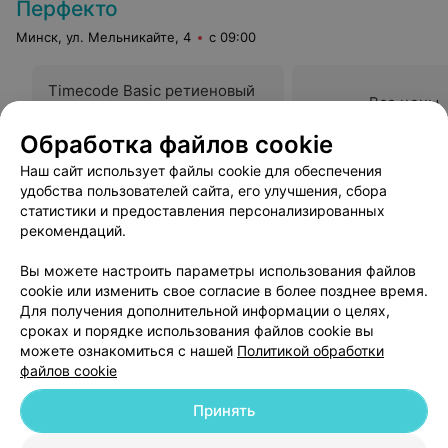
Перфекто
Минск, ул. Мельникайте, 4
с 09:00
Timecode Basic ретиеновый
Все цены
Цена по запросу
Обработка файлов cookie
Наш сайт использует файлы cookie для обеспечения
Отзыв
.
Салон прекрасный.девушка администратор
просто чудо,но как же меня ужасно постригла
Еще
удобства пользователей сайта, его улучшения, сбора
общительная мастер Ирина,дома муж ровнял.Больше
статистики и предоставления персонализированных
не пойду,обиделась я на Ваш салон...
рекомендаций.
3
Отзывы
Вы можете настроить параметры использования файлов
cookie или изменить свое согласие в более позднее время.
Для получения дополнительной информации о целях,
сроках и порядке использования файлов cookie вы
можете ознакомиться с нашей
Политикой обработки
файлов cookie
Добавить компанию
Принять
Добавить специалиста