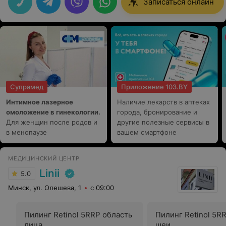
Записаться онлайн
Супрамед
Приложение 103.BY
Интимное лазерное
Наличие лекарств в аптеках
омоложение в гинекологии.
города, бронирование и
Для женщин после родов и
другие полезные сервисы в
в менопаузе
вашем смартфоне
МЕДИЦИНСКИЙ ЦЕНТР
Linii
5.0
Минск, ул. Олешева, 1
с 09:00
Пилинг Retinol 5RRP область
Пилинг Retinol 5R
лица
шеи