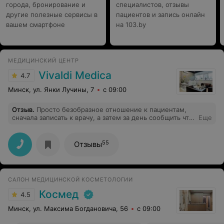
города, бронирование и
специалистов, отзывы
другие полезные сервисы в
пациентов и запись онлайн
вашем смартфоне
на 103.by
МЕДИЦИНСКИЙ ЦЕНТР
Vivaldi Medica
4.7
Минск, ул. Янки Лучины, 7
с 09:00
Отзыв
.
Просто безобразное отношение к пациентам,
сначала записать к врачу, а затем за день сообщить что
Еще
в этот день у врача вообще нет приема и предложить
запись еще через пару дней. Спасибо за потраченное
время.
55
Отзывы
САЛОН МЕДИЦИНСКОЙ КОСМЕТОЛОГИИ
Космед
4.5
Минск, ул. Максима Богдановича, 56
с 09:00