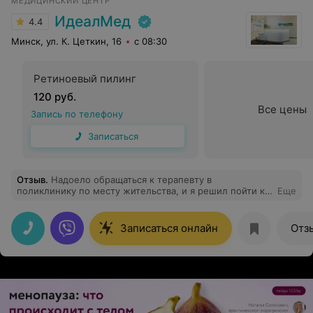
МЕДИЦИНСКИЙ ЦЕНТР
отношение может расслабить и убрать страх этой
процедуры. Наркоз был улетный, отходила около часа,
ИдеалМед
4.4
саму процедуру вообще не почувствовала, хотя в моем
случае, она была наверное около 1 часа. Благодарю и
Минск, ул. К. Цеткин, 16
с 08:30
поклон врачу Короеду !
Ретиноевый пилинг
120 руб.
Все цены
Запись по телефону
Записаться
Отзыв
.
Надоело обращаться к терапевту в
поликлинику по месту жительства, и я решил пойти к
Еще
частнику. Очень долго не проходил кашель, болело
горло. Понравилось, что сразу поставили конкретный
диагноз и начали лечение. Хоть чувствовать себя
Записаться онлайн
Отз
нормально стал! Спасибо врачам «ИдеалМед»!!!