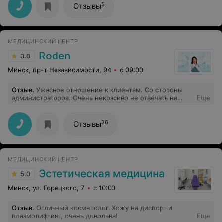
эффект потрисающий.я уже сегодня пришла четвёртый
5
Отзывы
раз ,делаю разные зоны,осталась очень доволно от
результатов.спасибо за качественную работу.теперь я
ваш постоянный клиент
МЕДИЦИНСКИЙ ЦЕНТР
Roden
3.8
Минск, пр-т Независимости, 94
с 09:00
Отзыв
.
Ужасное отношение к клиентам. Со стороны
администраторов. Очень некрасиво не отвечать на
Еще
сообщения с просьбой подобрать окошко. Отвечают
как и когда хотят. Просьба руководства принять меры
по отношению к администраторам. Я являюсь
36
Отзывы
постоянным клиентам на различные процедуры.
МЕДИЦИНСКИЙ ЦЕНТР
Эстетическая медицина
5.0
Минск, ул. Горецкого, 7
с 10:00
Отзыв
.
Отличный косметолог. Хожу на диспорт и
плазмолифтинг, очень довольна!
Еще