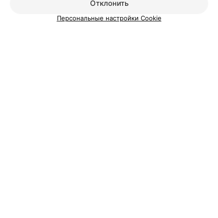
Отклонить
Персональные настройки Cookie
О проекте
Новости проекта
Размещение рекламы
Медицинский маркетинг
Публичный договор
Пользовательское соглашение
Способы оплаты
Вакансии
Партнеры
Написать руководителю 103.by
Написать в поддержку
Персональные настройки cookie
Обработка персональных данных