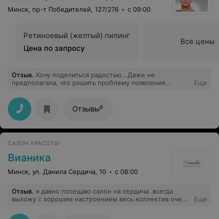
Минск, пр-т Победителей, 127/276
с 09:00
Ретиноевый (желтый) пилинг
Все цены
Цена по запросу
Отзыв
.
Хочу поделиться радостью...Даже не
предполагала, что решить проблему появления
Еще
морщин ( на лбу и вокруг глаз) можно без уколов и
операций, просто с помощью лазера. А точнее
лазерным комплексом Мультилайн с применением
6
Отзывы
технологии омоложения РекоСМА. Процедура
оказалась совершенно безболезненной, а главное
эффективной. Результат заметен буквально на
следующий день, заживление происходит очень
САЛОН КРАСОТЫ
быстро, в течении 4-х, 5-ти дней. Прошел месяц, а
морщинки как будто продолжают разглаживаться! Лоб
Вианика
выглядит ИДЕАЛЬНО!!! Кожа просто "натянулась".
Вообще в салоне все очень позитивно и по-
Минск, ул. Данила Сердича, 10
с 08:00
домашнему. Врачи очень обходительны, весь персонал
внимателен. РЕКОМЕНДУЮ ВСЕМ!!!
Отзыв
.
я давно посещаю салон на сердича .всегда
выхожу с хорошим настроением.весь коллектив очень
Еще
преветлев.но особенно мне понравилось,что здесь
делают лазерную эпиляцию ,а главное что без боли и