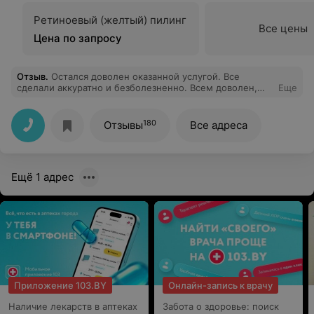
Ретиноевый (желтый) пилинг
Все цены
Цена по запросу
Отзыв
.
Остался доволен оказанной услугой. Все
сделали аккуратно и безболезненно. Всем доволен,
Еще
врач Буравский А.К. очень опытный хирург.
Рекомендую ЛинЛайн!
180
Отзывы
Все адреса
Ещё 1 адрес
Приложение 103.BY
Онлайн-запись к врачу
Наличие лекарств в аптеках
Забота о здоровье: поиск