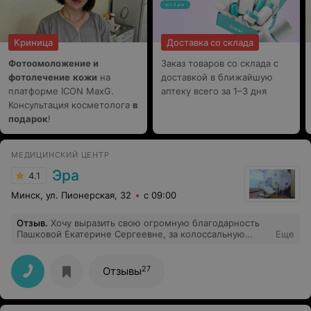
Криница
Доставка со склада
Фотоомоложение и
Заказ товаров со склада с
фотолечение
кожи
на
доставкой в ближайшую
платформе ICON MaxG.
аптеку всего за 1–3 дня
Консультация косметолога
в
подарок
!
МЕДИЦИНСКИЙ ЦЕНТР
Эра
4.1
Минск, ул. Пионерская, 32
с 09:00
Отзыв
.
Хочу выразить свою огромную благодарность
Пашковой Екатерине Сергеевне, за колоссальную
Еще
помощь, за отзывчивость, за качественное лечение, за
врачебную этику и за профессионализм своего дела.
Спасибо Вам за Вашу бесконечную доброту и теплое
27
Отзывы
отношение. Желаю Вам всего самого наилучшего и
только благодарных пациентов!