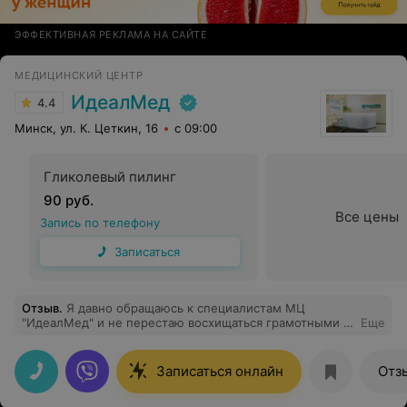
ЭФФЕКТИВНАЯ РЕКЛАМА НА САЙТЕ
МЕДИЦИНСКИЙ ЦЕНТР
ИдеалМед
4.4
Минск, ул. К. Цеткин, 16
с 09:00
Гликолевый пилинг
90 руб.
Все цены
Запись по телефону
Записаться
Отзыв
.
Я давно обращаюсь к специалистам МЦ
"ИдеалМед" и не перестаю восхищаться грамотными и
Еще
внимательными докторами.Сегодня я очередной раз
хочу выразить благодарность замечательному врачу
Жарихиной М. П. Очень понравилось ее отношение к
Записаться онлайн
Отз
пациенту и к своей работе.Все великолепно!!!Еще раз
огромное спасибо!!!! Всем рекомендую данный