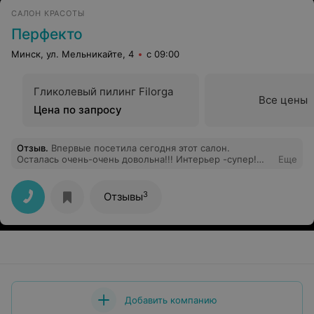
САЛОН КРАСОТЫ
Перфекто
Минск, ул. Мельникайте, 4
с 09:00
Гликолевый пилинг Filorga
Все цены
Цена по запросу
Отзыв
.
Впервые посетила сегодня этот салон.
Осталась очень-очень довольна!!! Интерьер -супер!
Еще
Глаз радуется! Все девушки очень вежливы и
обходительны. Парикмахеру Наталье отдельная
благодарность. Первый раз в жизни мне сделали
3
Отзывы
КРАСИВЫЙ каскад на длинные волосы, учитывая при
этом все мои пожелания. 100% буду постоянным
клиентом)))
Добавить компанию