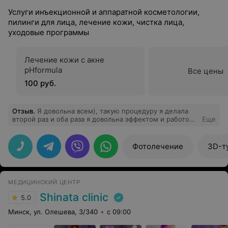
Услуги инъекционной и аппаратной косметологии,
пилинги для лица, лечение кожи, чистка лица,
уходовые программы
Лечение кожи с акне
pHformula
Все цены
100 руб.
Отзыв
.
Я довольна всем), такую процедуру я делала
второй раз и оба раза я довольна эффектом и работой
Еще
профессиональных рук! Спасибо вам за
профессионализм своего дела и качество работ! С
вами мы становимся увереннее в своей красоте!)
Фотолечение
3D-т
МЕДИЦИНСКИЙ ЦЕНТР
Shinata clinic
5.0
Минск, ул. Олешева, 3/340
с 09:00