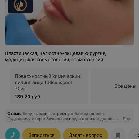
Пластическая, челюстно-лицевая хирургия,
медицинская косметология, стоматология
Поверхностный химический
пилинг лица (Glicolicpeel
Все цены
70%)
139,20 руб.
Отзыв
.
Хочу выразить огромную благодарность
Пудакевичу Игорю Вячеславовичу, в феврале делала
Еще
лабиопластику, результат получился великолепный!
Врач очень вежливый, всегда на связи, и самое главное
-с ним очень комфортно. Спасибо.
Записаться
Задать вопрос
Н