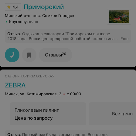
Приморский
4.4
Минский р-н, пос. Семков Городок
Круглосуточно
Отзыв
.
Отдыхал в санатории "Приморском в январе
2018 года. Восхищен прекрасной работой коллектива
Еще
санатория "Приморский". Теплый и вежливый прием
администраторов. Индивидуальный подход к каждому
отдыхающему, точное назначение процедур.
20
Отзывы
Огромные слова благодарности работникам
ресторана- за превосходное питание и разнообразное
меню. А вечерний досуг превращался в праздник. Всем
рекомендую отдых в санатории "Приморский".
САЛОН-ПАРИКМАХЕРСКАЯ
ZEBRA
Минск, ул. Казимировская, 3
с 09:00
Гликолевый пилинг
Все цены
Цена по запросу
Отзыв
.
Первый раз была в этом салоне. Все очень