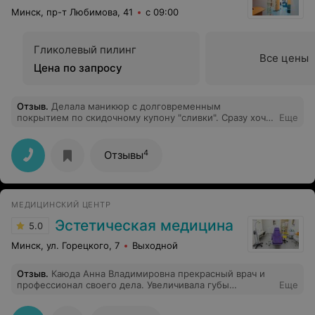
Минск, пр-т Любимова, 41
с 09:00
Гликолевый пилинг
Все цены
Цена по запросу
Отзыв
.
Делала маникюр с долговременным
покрытием по скидочному купону "сливки". Сразу хочу
Еще
отметить, что такой маникюр делаю регулярно уже
достаточно давно и у разных мастеров. Мне очень
понравилось! Всё качественно, быстро, аккуратно и
4
Отзывы
красиво, качество покрытия тоже достойное. И не
смотря на то, что мастер, делавшая маникюр, немного
угрюмая))) вернусь к ней на маникюр даже без скидок)
Спасибо! P.S. Администратор была приветлива и во
МЕДИЦИНСКИЙ ЦЕНТР
время записи и во время моего посещения.
Эстетическая медицина
5.0
Минск, ул. Горецкого, 7
Выходной
Отзыв
.
Каюда Анна Владимировна прекрасный врач и
профессионал своего дела. Увеличивала губы
Еще
препаратом Juvederm. Работа выполнена качественно,
небольшие кровоподтеки после уколов быстро