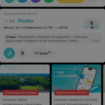
МЕДИЦИНСКИЙ ЦЕНТР
Roden
3.8
Минск, пр-т Независимости, 94
с 09:00
Отзыв
.
Обращался к Марине Геннадьевне с сильным
мышечным спазмом после тренировок. Очень
Еще
грамотный специалист: точно нашла все триггерные
точки, хорошо размяла забитые мышцы. Результат
заметен сразу — восстановление идет быстрее,
36
Отзывы
подвижность вернулась. В отличие от многих
массажистов, понимает анатомию и физиологию
нагрузок. Порадовало, что в кабинете тихо, чисто,
пахнет маслами (которые она подбирает под кожу).
Санатории Беларуси
Приложение 103.BY
Большой выбор
Наличие лекарств в аптеках
проверенных санаториев.
города, бронирование и