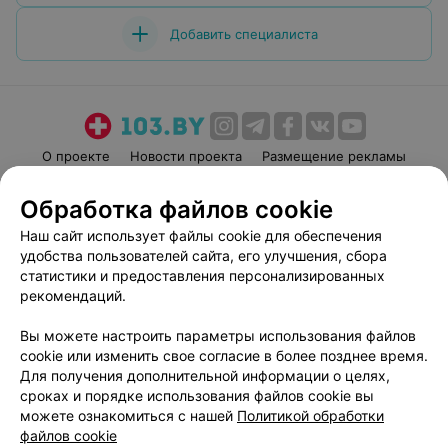
Добавить специалиста
О проекте
Новости проекта
Размещение рекламы
Медицинский маркетинг
Публичный договор
Обработка файлов cookie
Пользовательское соглашение
Способы оплаты
Наш сайт использует файлы cookie для обеспечения
Вакансии
Партнеры
удобства пользователей сайта, его улучшения, сбора
Написать руководителю 103.by
статистики и предоставления персонализированных
рекомендаций.
Написать в поддержку
Персональные настройки cookie
Вы можете настроить параметры использования файлов
Обработка персональных данных
cookie или изменить свое согласие в более позднее время.
Для получения дополнительной информации о целях,
сроках и порядке использования файлов cookie вы
можете ознакомиться с нашей
Политикой обработки
файлов cookie