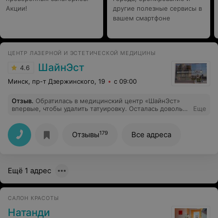
Акции!
другие полезные сервисы в
вашем смартфоне
ЦЕНТР ЛАЗЕРНОЙ И ЭСТЕТИЧЕСКОЙ МЕДИЦИНЫ
ШайнЭст
4.6
Минск, пр-т Дзержинского, 19
с 09:00
Отзыв
.
Обратилась в медицинский центр «ШайнЭст»
впервые, чтобы удалить татуировку. Осталась довольна
Еще
результатом. Учитывая, что я ранее уже проходила
семь сеансов удаления в другом месте, доктор
тщательно изучила состояние моей кожи и подобрала
179
Отзывы
Все адреса
оптимальную мощность лазера для пробной
процедуры (восьмой по счету). Это позволило
добиться заметного результата уже после первого
сеанса. После процедуры врач дала четкие
Ещё 1 адрес
рекомендации по уходу. Никаких шрамов или
осложнений у меня не возникло, кожа выглядит
гладкой и здоровой, а татуировка стала значительно
светлее.
САЛОН КРАСОТЫ
Натанди