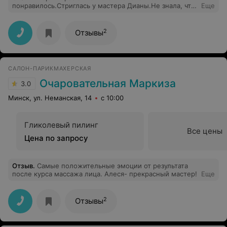
понравилось.Стриглась у мастера Дианы.Не знала, что
Еще
хочу, но мастер посоветовала несколько вариантов.
Стрижка получилась очень классной и стильной.
Кардинально поменяла свой образ.Теперь буду ходить
2
Отзывы
к Вам чаще. Спасибо!
САЛОН-ПАРИКМАХЕРСКАЯ
Очаровательная Маркиза
3.0
Минск, ул. Неманская, 14
с 10:00
Гликолевый пилинг
Все цены
Цена по запросу
Отзыв
.
Самые положительные эмоции от результата
после курса массажа лица. Алеся- прекрасный мастер!
Еще
2
Отзывы