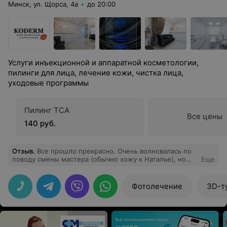
Минск, ул. Щорса, 4а
до 20:00
Услуги инъекционной и аппаратной косметологии,
пилинги для лица, лечение кожи, чистка лица,
уходовые программы
Пилинг ТСА
Все цены
140 руб.
Отзыв
.
Все прошло прекрасно. Очень волновалась по
поводу смены мастера (обычно хожу к Наталье), но
Еще
волновалась зря:) У вас все девочки внимательные и
профессиональные. Уже прошло 2 недели, результат
супер. Были учтены все мои пожелания
Фотолечение
3D-т