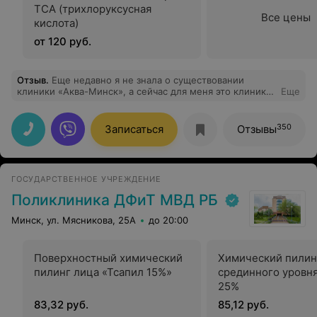
TCA (трихлоруксусная
Все цены
кислота)
от 120 руб.
Отзыв
.
Еще недавно я не знала о существовании
клиники «Аква-Минск», а сейчас для меня это клиника
Еще
номер 1. Обратилась туда по рекомендации знакомых и
не пожалела. Находясь за границей, я написала
сообщение в соц. сетях (у данной клиники есть своя
350
Записаться
Отзывы
страничка) и мне оперативно ответили, дали контакт
врача. Огромная благодарность Куликову А.А. за
проведенную операцию 28.11.22 и то, что до сих пор
терпит меня) Профессионал своего дела, отзывчивый,
ГОСУДАРСТВЕННОЕ УЧРЕЖДЕНИЕ
терпеливый, всегда на связи. Хотелось бы отметить
еще врача - эндоскописта Буча А.П. Я еще никогда так
Поликлиника ДФиТ МВД РБ
быстро и легко не делала фгдс. Спасибо
Минск, ул. Мясникова, 25А
до 20:00
Поверхностный химический
Химический пилин
пилинг лица «Тсапил 15%»
срединного уровн
25%
83,32 руб.
85,12 руб.