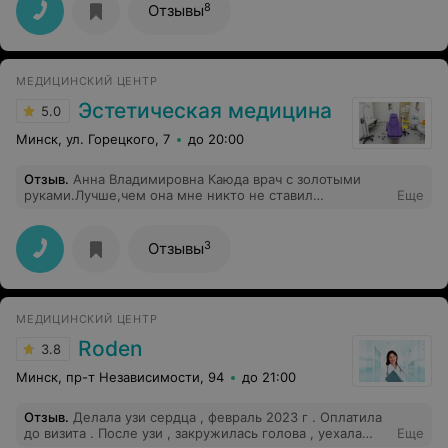
8
Отзывы
МЕДИЦИНСКИЙ ЦЕНТР
Эстетическая медицина
5.0
Минск, ул. Горецкого, 7
до 20:00
Отзыв
.
Анна Владимировна Каюда врач с золотыми
руками.Лучше,чем она мне никто не ставил
Еще
Диспорт.Чувствует клиента на сто процентов.Очень
приятная в общении и честная..Ваш постоянный клиент
Наталья.
3
Отзывы
МЕДИЦИНСКИЙ ЦЕНТР
Roden
3.8
Минск, пр-т Независимости, 94
до 21:00
Отзыв
.
Делала узи сердца , февраль 2023 г . Оплатила
до визита . После узи , закружилась голова , уехала
Еще