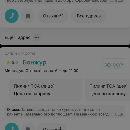
нее лазерную эпиляцию и доктору Коробейниковой!!!!
Еще
Профессионалы своего дела! Обязательно вернусь!!!!
Администраторы приятные, в центре чистенько и
аккуратненько! Радует наличие такого качественного
47
Отзывы
Все адреса
сервиса медицинских услуг, как в Лесанте!
Ещё 1 адрес
САЛОН КРАСОТЫ
Бонжур
5.0
Минск, ул. Сторожевская, 6
до 21:00
Пилинг TCA (лицо)
Пилинг TCA (шея)
Цена по запросу
Цена по запросу
Отзыв
.
Татьяна всегда тонко чувствует, что хочет
клиент и идеально это воплощает. На маникюр всегда
Еще
прихожу с удовольствием, тк знаю, что получу
желаемый результат и очень приятную беседу
2
Отзывы