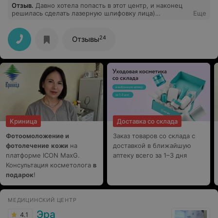
Отзыв
.
Давно хотела попасть в этот центр, и наконец
решилась сделать лазерную шлифовку лица)
Еще
Результатом очень довольна, и сама процедура и
период реабилитации прошли безболезненно
24
Отзывы
Криница
Доставка со склада
Фотоомоложение и
Заказ товаров со склада с
фотолечение
кожи
на
доставкой в ближайшую
платформе ICON MaxG.
аптеку всего за 1–3 дня
Консультация косметолога
в
подарок
!
МЕДИЦИНСКИЙ ЦЕНТР
Эра
4.1