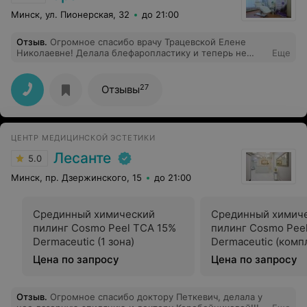
Минск, ул. Пионерская, 32
до 21:00
Отзыв
.
Огромное спасибо врачу Трацевской Елене
Николаевне! Делала блефаропластику и теперь не
Еще
устаю радоваться результату.
27
Отзывы
ЦЕНТР МЕДИЦИНСКОЙ ЭСТЕТИКИ
Лесанте
5.0
Минск, пр. Дзержинского, 15
до 21:00
Срединный химический
Срединный химич
пилинг Cosmo Peel TCA 15%
пилинг Cosmo Pee
Dermaceutic (1 зона)
Dermaceutic (комп
зоны)
Цена по запросу
Цена по запросу
Отзыв
.
Огромное спасибо доктору Петкевич, делала у