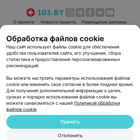
О проекте
Новости проекта
Размещение рекламы
Медицинский маркетинг
Публичный договор
Обработка файлов cookie
Пользовательское соглашение
Способы оплаты
Наш сайт использует файлы cookie для обеспечения
Вакансии
Партнеры
удобства пользователей сайта, его улучшения, сбора
Написать руководителю 103.by
статистики и предоставления персонализированных
рекомендаций.
Написать в поддержку
Персональные настройки cookie
Вы можете настроить параметры использования файлов
Обработка персональных данных
cookie или изменить свое согласие в более позднее время.
Для получения дополнительной информации о целях,
сроках и порядке использования файлов cookie вы
можете ознакомиться с нашей
Политикой обработки
файлов cookie
Принять
© 2026 ООО «Артокс Лаб», УНП 191700409
| 220012, Республика Беларусь,
г. Минск, улица Толбухина, 2, пом. 16 | help@103.by
Отклонить