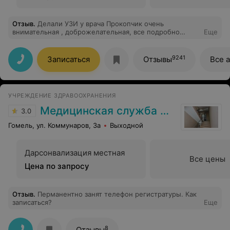
Отзыв
.
Делали УЗИ у врача Прокопчик очень
внимательная , доброжелательная, все подробно
Еще
объясняет. Рекомендуем. Отличный специалист.
Спасибо.
9241
Записаться
Отзывы
Все 
УЧРЕЖДЕНИЕ ЗДРАВООХРАНЕНИЯ
Медицинская служба ДФиТ МВД по Гомельской области
3.0
Гомель, ул. Коммунаров, 3а
Выходной
Дарсонвализация местная
Все цены
Цена по запросу
Отзыв
.
Перманентно занят телефон регистратуры. Как
записаться?
Еще
8
Отзывы