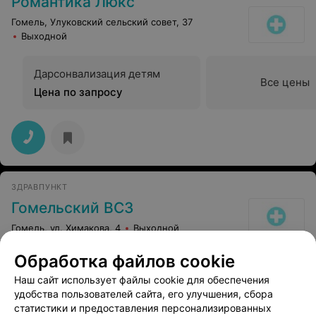
Романтика Люкс
Гомель, Улуковский сельский совет, 37
Выходной
Дарсонвализация детям
Все цены
Цена по запросу
ЗДРАВПУНКТ
Гомельский ВСЗ
Гомель, ул. Химакова, 4
Выходной
Обработка файлов cookie
Дарсонвализация местная
Все цены
Наш сайт использует файлы cookie для обеспечения
Цена по запросу
удобства пользователей сайта, его улучшения, сбора
статистики и предоставления персонализированных