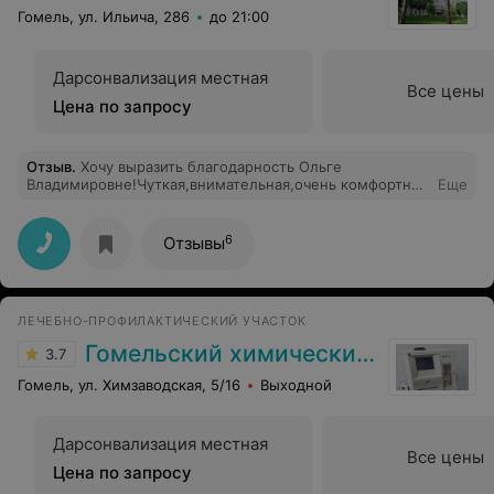
Гомель, ул. Ильича, 286
до 21:00
Дарсонвализация местная
Все цены
Цена по запросу
Отзыв
.
Хочу выразить благодарность Ольге
Владимировне!Чуткая,внимательная,очень комфортно
Еще
было общаться с ней!Быстро нашла причину моих
проблем,так как некоторые врачи этого не заметили и
поставили не верный диагноз.Благодаря ей я смогла
6
Отзывы
стать мамой! Ольга Владимировна подобрала мне
соответствующее гормональное лечение и
поддержала меня!!Очень важно найти своего
специалиста,профессионала ,врача,которому ты
ЛЕЧЕБНО-ПРОФИЛАКТИЧЕСКИЙ УЧАСТОК
сможешь доверить самое дорогое,это свое здоровье!!
Рекомендую Ольгу Владимировну от всей души!!!Она
Гомельский химический завод
3.7
супер!!!
Гомель, ул. Химзаводская, 5/16
Выходной
Дарсонвализация местная
Все цены
Цена по запросу