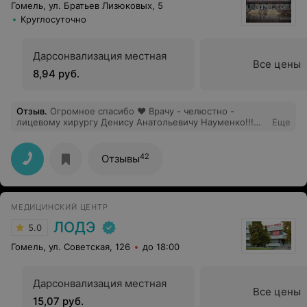
Гомель, ул. Братьев Лизюковых, 5
Круглосуточно
Дарсонвализация местная
Все цены
8,94 руб.
Отзыв
.
Огромное спасибо ❤️ Врачу - челюстно -
лицевому хирургу Денису Анатольевичу Науменко!!!
Еще
Профессионал своего дела, компетентен,
внимателен,вежлив,с юмором, замечательный.
Проведена ювелирная операция на высшем уровне,без
42
Отзывы
проблем!!! По прогнозам: при удалении восьмёрки
перелом челюсти, онемение левой стороны лица,
пластины и возможно шины, удаление семёрки. Всё
обошлось ювелирным удалением восьмёрки,без
МЕДИЦИНСКИЙ ЦЕНТР
последствий . Док -Денис Анатольевич - красавчик -
во всех смыслах этого слова!!! Огромное спасибо
ЛОДЭ
5.0
всему мед. персоналу ЧЛХ отделения больницы ❤️❤️❤️
Гомель, ул. Советская, 126
до 18:00
Дарсонвализация местная
Все цены
15,07 руб.