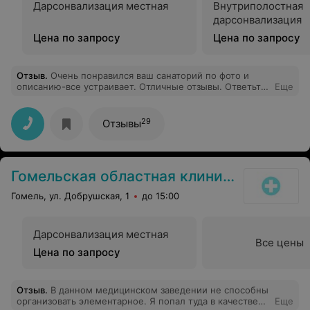
Дарсонвализация местная
Внутриполостная
дарсонвализация
Цена по запросу
Цена по запросу
Отзыв
.
Очень понравился ваш санаторий по фото и
описанию-все устраивает. Отличные отзывы. Ответьте
Еще
пожалуйста, как в этом районе с экологией и
радиоактивным фоном, ведь он находится недалеко от
Чернобыля, не будет ли опасной эта поездка?
29
Отзывы
Гомельская областная клиническая психиатрическая больница
Гомель, ул. Добрушская, 1
до 15:00
Дарсонвализация местная
Все цены
Цена по запросу
Отзыв
.
В данном медицинском заведении не способны
организовать элементарное. Я попал туда в качестве
Еще