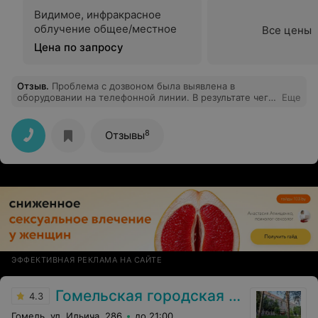
Видимое, инфракрасное
облучение общее/местное
Все цены
Цена по запросу
Отзыв
.
Проблема с дозвоном была выявлена в
оборудовании на телефонной линии. В результате чего
Еще
звонки перехватывались оборудованием и не доходили
до регистратуры. Всё исправлено, устранено и
проверено. Проблема устранена. Приносим извинения.
8
Отзывы
ЭФФЕКТИВНАЯ РЕКЛАМА НА САЙТЕ
Гомельская городская клиническая больница №3
4.3
Гомель, ул. Ильича, 286
до 21:00