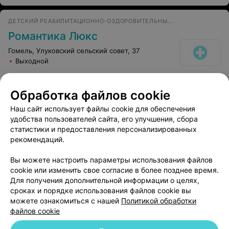
ДЕТСКИЙ РЕАБИЛИТАЦИОННО-ОЗДОРОВИТЕЛЬНЫЙ ЦЕНТР
Романтика Люкс
Гомель, Улуковский сельский совет, 37
Выходной
Ультрафиолетовое
Обработка файлов cookie
облучение детям
Все цены
Наш сайт использует файлы cookie для обеспечения
Цена по запросу
удобства пользователей сайта, его улучшения, сбора
статистики и предоставления персонализированных
рекомендаций.
Вы можете настроить параметры использования файлов
cookie или изменить свое согласие в более позднее время.
Для получения дополнительной информации о целях,
сроках и порядке использования файлов cookie вы
можете ознакомиться с нашей
Политикой обработки
файлов cookie
Добавить компанию