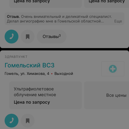
Цена по запросу
Цена по запросу
аккуратно разрезала и зашила. А так же всему
остальному персоналу!Низкий вам поклон!Вы
замечательные!
Отзыв
.
Очень внимательный и деликатный специалист.
Делал ангиографию мне в Гомельской областной
Еще
больнице. Всю не очень приятную процедуру меня
успокаивал, после процедуры заходил посмотреть за
моим состоянием. Я осталась довольна....
3
Отзывы
ЗДРАВПУНКТ
Гомельский ВСЗ
Гомель, ул. Химакова, 4
Выходной
Ультрафиолетовое
облучение местное
Все цены
Цена по запросу