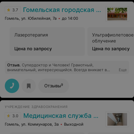
Гомельская городская клиническая поликлиника №7
3.7
Гомель, ул. Юбилейная, 7а
до 14:00
Лазеротерапия
Ультрафиолетовое
облучение
Цена по запросу
Цена по запросу
Отзыв
.
Супердоктор и Человек! Грамотный,
внимательный, интересующийся. Всегда вникает в
Еще
детали, а не поверхностно относится к проблеме. Это
человек на своем месте, горящий медициной,
работающий на износ. Очень рекомендую!
9
Отзывы
УЧРЕЖДЕНИЕ ЗДРАВООХРАНЕНИЯ
Медицинская служба ДФиТ МВД по Гомельской области
3.0
Гомель, ул. Коммунаров, 3а
Выходной