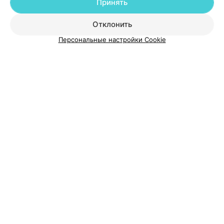
Принять
Добавить специалиста
Отклонить
Персональные настройки Cookie
О проекте
Новости проекта
Размещение рекламы
Медицинский маркетинг
Публичный договор
Пользовательское соглашение
Способы оплаты
Вакансии
Партнеры
Написать руководителю 103.by
Написать в поддержку
Персональные настройки cookie
Обработка персональных данных