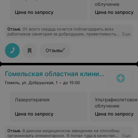
был им направлен на операции, которые помогли
облучение
избежать худших последствий. С первой минуты
Цена по запросу
Цена по запросу
Сергей Александрович понял, что происходит с отцом
Отзыв
.
От всего сердца хочется поблагодарить всех
работников санатория за добродушие, приветливость,
Еще
отзывчивость. Особенно врача-невролога Табанькову
Ю.В. за доброту, не безразличие к проблемам
отдыхающих, за то, что она умеет вселить надежду в
7
Отзывы
благополучный исход лечения. Особую благодарность
хочу выразить массажисту каб. 208 Манукиной Г.Г. за
качественный массаж, жаль что их только 5 процедур.
Надеюсь что администрация Санатория сможет в
Гомельская областная клиническая психиатрическая больница
дальнейшем предоставить отдыхающим полноценный
массаж в нужном количестве. Спасибо Галине
Гомель, ул. Добрушская, 1
до 15:00
Генадьевне за умелые руки. Пчела Т.Н.
Лазеротерапия
Ультрафиолетовое
облучение
Цена по запросу
Цена по запросу
Отзыв
.
В данном медицинском заведении не способны
организовать элементарное. Я попал туда в качестве
Еще