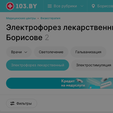
Все рубрики
Борисов
Медицинские центры
•
Физиотерапия
Электрофорез лекарственн
Борисове
2
Врачи
Светолечение
Гальванизация
Электрофорез лекарственный
Электростимуляция
Фильтры