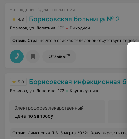
УЧРЕЖДЕНИЕ ЗДРАВООХРАНЕНИЯ
Борисовская больница № 2
4.3
Борисов, ул. Лопатина, 170
Выходной
Отзыв
.
Странно,что в списках телефонов отсутствует телефон пр
20
Отзывы
Борисовская инфекционная боль
5.0
Борисов, ул. Лопатина, 172
Круглосуточно
Электрофорез лекарственный
Цена по запросу
Отзыв
.
Симанович Л.В. 3 марта 2022г. Хочу выразить свою огромную благодарность Боровикову Кириллу Сергеевичу и всему персоналу инфекционной больницы 5 отделения. Огромное спасибо и низкий поклон за ваш нелегкий труд, теплоту и сердечность, доброжелательное и профессионально отношение. От всей 