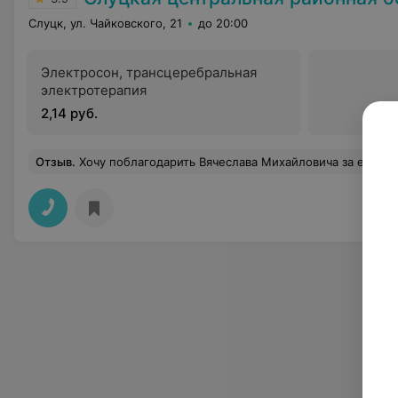
Слуцк, ул. Чайковского, 21
до 20:00
Электросон, трансцеребральная
электротерапия
2,14 руб.
Отзыв
.
Хочу поблагодарить Вячеслава Михайловича за его старания, за советы и поддержку, за доброту и понимание, за преданность делу и профессиональные навыки. Вы – врач выдающийся, и я желаю вам продолжать помогать людям, день з