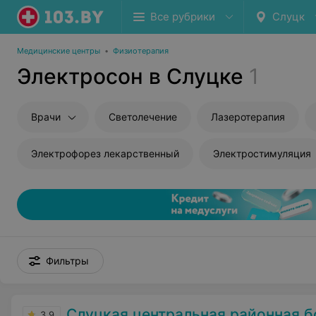
Все рубрики
Слуцк
Медицинские центры
•
Физиотерапия
Электросон в Слуцке
1
Врачи
Светолечение
Лазеротерапия
Электрофорез лекарственный
Электростимуляция
Фильтры
Слуцкая центральная районная 
3.9