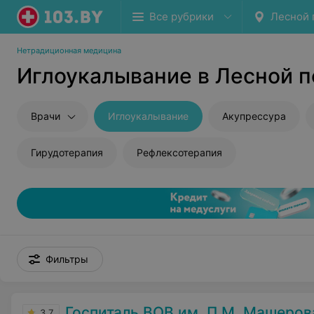
Все рубрики
Лесной 
Нетрадиционная медицина
Иглоукалывание в Лесной п
Врачи
Иглоукалывание
Акупрессура
Гирудотерапия
Рефлексотерапия
Фильтры
Госпиталь ВОВ им. П.М. Машеров
3.7