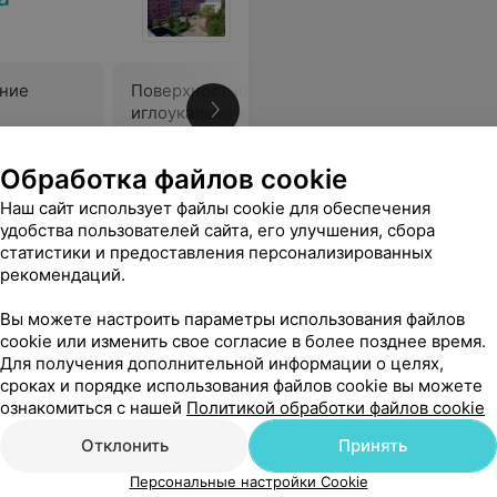
ние
Поверхностное
иглоукалывание
В
Цена по запросу
Обработка файлов cookie
ий профессионал своего дела,низкий поклон!Хотели бы от чистого сердца пожелать ей и всем медицинским работникам получать за свой труд достойную высокооплачиваемую зарплату, крепкого здоровья, жизненного благополучия,процветания во всём,успехов в трудной работе, побольше благодарных пациентов!
Еще
Наш сайт использует файлы cookie для обеспечения
удобства пользователей сайта, его улучшения, сбора
статистики и предоставления персонализированных
рекомендаций.
Вы можете настроить параметры использования файлов
cookie или изменить свое согласие в более позднее время.
Для получения дополнительной информации о целях,
льница
сроках и порядке использования файлов cookie вы можете
ознакомиться с нашей
Политикой обработки файлов cookie
Отклонить
Принять
Все цены
Персональные настройки Cookie