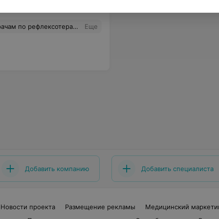
е я благодарна медсестре Нине Ивановне этого же центра, за чуткое и внимательное отношение к пациентам. Спасибо ВАМ за здоровье.
Еще
Добавить компанию
Добавить специалиста
Новости проекта
Размещение рекламы
Медицинский маркети