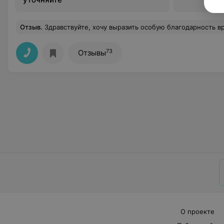
Отзыв
.
Здравствуйте, хочу выразить особую благодарность врачам по рефлексотерапии из Китая за их профессионализм, внимательность и тепло которое исходит от них. У меня была проблема с онемением пальцев левой кисти, после 8 процедур иглоукалывания все пришло в норму (онемение до процедур длилось 2 месяца...) Такж
73
Отзывы
О проекте