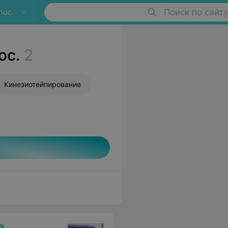
пос.
Поиск по сайту
ос.
2
Кинезиотейпирование
а