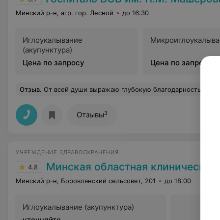
Минский р-н, агр. гор. Лесной
до 16:30
Иглоукалывание
Микроиглоукалыва
(акупунктура)
Цена по запросу
Цена по запросу
Отзыв
.
От всей души выражаю глубокую благодарность врачу-стоматологу Ю.А. за высокий профессионализм,чуткое и внимательное отношение ко мне на приёмах у неё,ведь благодаря аккуратному.чётко проведённому лечению,я получила качественную стоматологическую помощь без боли!Как прекрасно,что при выявленной проблеме с зубами,мне встретился такой специалист!Её внимание и доброжелательность делают процесс лечения комфортным и спокойным!Здоровые зубы и великолепная улыбка пациента-далеко не простая работа,но она с ней справляетесь на ура!Вся моя семья и друзья теперь лечатся только у неё!Муж так же был у неё на приёме и поэтому наша семья Валькович благодарим за качественную невероятно тонкую работу-настоящ
3
Отзывы
УЧРЕЖДЕНИЕ ЗДРАВООХРАНЕНИЯ
Минская областная клиническая бо
4.8
Минский р-н, Боровлянский сельсовет, 201
до 18:00
Иглоукалывание (акупунктура)
уточняйте