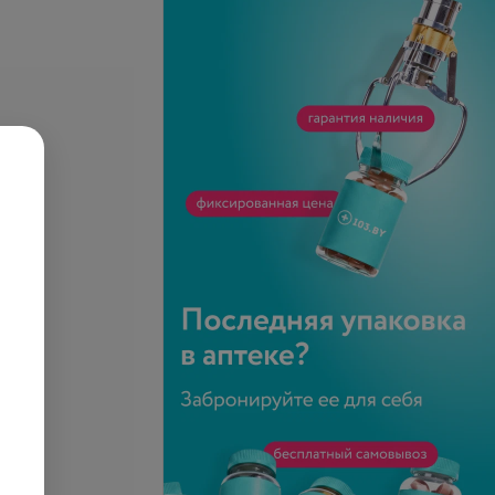
се цены