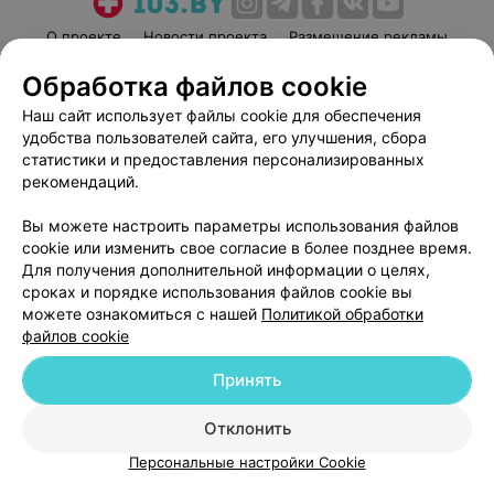
О проекте
Новости проекта
Размещение рекламы
Медицинский маркетинг
Публичный договор
Обработка файлов cookie
Пользовательское соглашение
Способы оплаты
Наш сайт использует файлы cookie для обеспечения
Вакансии
Партнеры
удобства пользователей сайта, его улучшения, сбора
статистики и предоставления персонализированных
Написать руководителю 103.by
рекомендаций.
Написать в поддержку
Персональные настройки cookie
Вы можете настроить параметры использования файлов
cookie или изменить свое согласие в более позднее время.
Обработка персональных данных
Для получения дополнительной информации о целях,
сроках и порядке использования файлов cookie вы
можете ознакомиться с нашей
Политикой обработки
файлов cookie
Принять
© 2026 ООО «Артокс Лаб», УНП 191700409
| 220012, Республика Беларусь,
Отклонить
г. Минск, улица Толбухина, 2, пом. 16 | help@103.by
Персональные настройки Cookie
Служба поддержки
+375 291212755