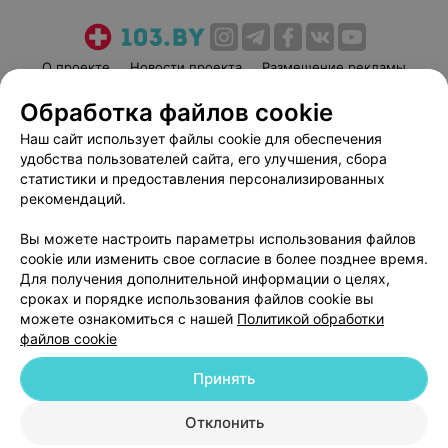
О проекте
Новости проекта
Размещение рекламы
Медицинский маркетинг
Публичный договор
Обработка файлов cookie
Пользовательское соглашение
Способы оплаты
Наш сайт использует файлы cookie для обеспечения
Вакансии
Партнеры
удобства пользователей сайта, его улучшения, сбора
статистики и предоставления персонализированных
Написать руководителю 103.by
рекомендаций.
Написать в поддержку
Персональные настройки cookie
Вы можете настроить параметры использования файлов
cookie или изменить свое согласие в более позднее время.
Обработка персональных данных
Для получения дополнительной информации о целях,
сроках и порядке использования файлов cookie вы
можете ознакомиться с нашей
Политикой обработки
файлов cookie
Принять
© 2026 ООО «Артокс Лаб», УНП 191700409
| 220012, Республика Беларусь,
Отклонить
г. Минск, улица Толбухина, 2, пом. 16 | help@103.by