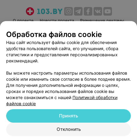
О проекте
Новости проекта
Размещение рекламы
Медицинский маркетинг
Публичный договор
Обработка файлов cookie
Пользовательское соглашение
Способы оплаты
Наш сайт использует файлы cookie для обеспечения
Вакансии
Партнеры
удобства пользователей сайта, его улучшения, сбора
статистики и предоставления персонализированных
Написать руководителю 103.by
рекомендаций.
Написать в поддержку
Персональные настройки cookie
Вы можете настроить параметры использования файлов
cookie или изменить свое согласие в более позднее время.
Обработка персональных данных
Для получения дополнительной информации о целях,
сроках и порядке использования файлов cookie вы
можете ознакомиться с нашей
Политикой обработки
файлов cookie
Принять
© 2026 ООО «Артокс Лаб», УНП 191700409
| 220012, Республика Беларусь,
Отклонить
г. Минск, улица Толбухина, 2, пом. 16 | help@103.by