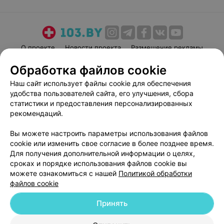
О проекте
Новости проекта
Размещение рекламы
Медицинский маркетинг
Публичный договор
Обработка файлов cookie
Пользовательское соглашение
Способы оплаты
Наш сайт использует файлы cookie для обеспечения
Вакансии
Партнеры
удобства пользователей сайта, его улучшения, сбора
статистики и предоставления персонализированных
Написать руководителю 103.by
рекомендаций.
Написать в поддержку
Персональные настройки cookie
Вы можете настроить параметры использования файлов
cookie или изменить свое согласие в более позднее время.
Обработка персональных данных
Для получения дополнительной информации о целях,
сроках и порядке использования файлов cookie вы
можете ознакомиться с нашей
Политикой обработки
файлов cookie
Принять
© 2026 ООО «Артокс Лаб», УНП 191700409
| 220012, Республика Беларусь,