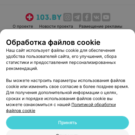
деньги и время на этот санаторий, ничего хорошего
там нет, очень жалею о поездке туда.
О проекте
Новости проекта
Размещение рекламы
Медицинский маркетинг
Публичный договор
Обработка файлов cookie
Пользовательское соглашение
Способы оплаты
Наш сайт использует файлы cookie для обеспечения
Вакансии
Партнеры
удобства пользователей сайта, его улучшения, сбора
Написать руководителю 103.by
статистики и предоставления персонализированных
рекомендаций.
Написать в поддержку
Персональные настройки cookie
Вы можете настроить параметры использования файлов
Обработка персональных данных
cookie или изменить свое согласие в более позднее время.
Для получения дополнительной информации о целях,
сроках и порядке использования файлов cookie вы
можете ознакомиться с нашей
Политикой обработки
файлов cookie
Принять
© 2026 ООО «Артокс Лаб», УНП 191700409
| 220012, Республика Беларусь,
г. Минск, улица Толбухина, 2, пом. 16 | help@103.by