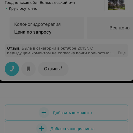
Гродненская обл. Волковысский р-н
Круглосуточно
Колоногидротерапия
Все цены
Цена по запросу
Отзыв
.
Была в санатории в октябре 2013г. С
педыдущим коментом не согласна почти полностью:
Еще
питание нормальное (единственно, для мужчин,
возможно, низкокаллорийно), персонал приветливый,
доброжелательный и вполне профессиональный. Для
5
Отзывы
женщин много приятных и полезных спа-процедур. В
этом 2014г. опять постараюсь туда попасть. А вообще,
возьму на себя смелость дать совет: как Вы к людям -
так и люди к Вам.
Добавить компанию
Добавить специалиста