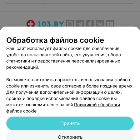
О проекте
Новости проекта
Размещение рекламы
Обработка файлов cookie
Медицинский маркетинг
Публичный договор
Наш сайт использует файлы cookie для обеспечения
Пользовательское соглашение
Способы оплаты
удобства пользователей сайта, его улучшения, сбора
Вакансии
Партнеры
статистики и предоставления персонализированных
рекомендаций.
Написать руководителю 103.by
Написать в поддержку
Вы можете настроить параметры использования файлов
cookie или изменить свое согласие в более позднее время.
Персональные настройки cookie
Для получения дополнительной информации о целях,
Обработка персональных данных
сроках и порядке использования файлов cookie вы
можете ознакомиться с нашей
Политикой обработки
файлов cookie
Принять
Отклонить
© 2026 ООО «Артокс Лаб», УНП 191700409
| 220012, Республика Беларусь,