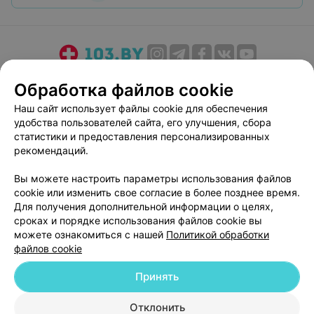
О проекте
Новости проекта
Размещение рекламы
Обработка файлов cookie
Медицинский маркетинг
Публичный договор
Наш сайт использует файлы cookie для обеспечения
Пользовательское соглашение
Способы оплаты
удобства пользователей сайта, его улучшения, сбора
Вакансии
Партнеры
статистики и предоставления персонализированных
рекомендаций.
Написать руководителю 103.by
Написать в поддержку
Вы можете настроить параметры использования файлов
cookie или изменить свое согласие в более позднее время.
Персональные настройки cookie
Для получения дополнительной информации о целях,
Обработка персональных данных
сроках и порядке использования файлов cookie вы
можете ознакомиться с нашей
Политикой обработки
файлов cookie
Принять
Отклонить
© 2026 ООО «Артокс Лаб», УНП 191700409
| 220012, Республика Беларусь,